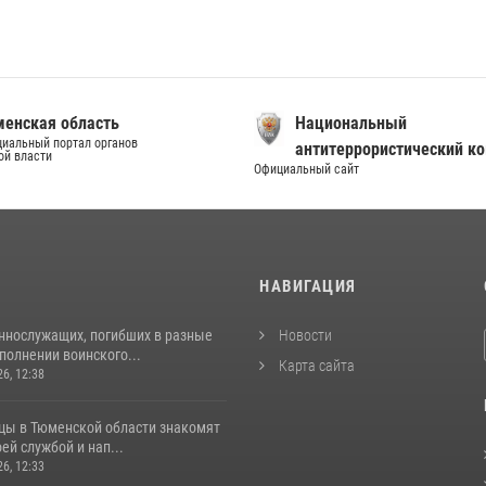
енская область
Национальный
иальный портал органов
антитеррористический к
ой власти
Официальный сайт
И
НАВИГАЦИЯ
ннослужащих, погибших в разные
Новости
полнении воинского...
Карта сайта
26, 12:38
цы в Тюменской области знакомят
оей службой и нап...
26, 12:33