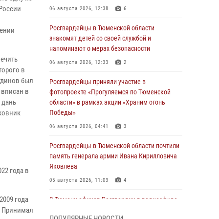
 России
06 августа 2026, 12:38
6
Росгвардейцы в Тюменской области
нении
знакомят детей со своей службой и
напоминают о мерах безопасности
вечить
06 августа 2026, 12:33
2
торого в
тдинов был
Росгвардейцы приняли участие в
 вписан в
фотопроекте «Прогуляемся по Тюменской
 дань
области» в рамках акции «Храним огонь
ковник
Победы»
06 августа 2026, 04:41
3
Росгвардейцы в Тюменской области почтили
память генерала армии Ивана Кирилловича
Яковлева
22 года в
05 августа 2026, 11:03
4
2009 года
В Тюмени офицер Росгвардии в радиоэфире
. Принимал
напомнил гражданам о мерах безопасного
ПОПУЛЯРНЫЕ НОВОСТИ