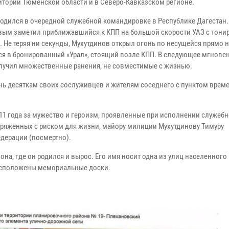
итории Тюменской области и в Северо-Кавказском регионе.
ходился в очередной служебной командировке в Республике Дагестан. 
ервым заметил приближавшийся к КПП на большой скорости УАЗ с тон
 Не теряя ни секунды, Мухутдинов открыл огонь по несущейся прямо н
лся в бронированный «Урал», стоящий возле КПП. В следующее мгнове
олучил множественные ранения, не совместимые с жизнью.
нь десяткам своих сослуживцев и жителям соседнего с пунктом врем
11 года за мужество и героизм, проявленные при исполнении служебн
опряженных с риском для жизни, майору милиции Мухутдинову Тимуру
дерации (посмертно).
а, где он родился и вырос. Его имя носит одна из улиц населенного 
 расположены мемориальные доски.