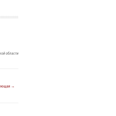
Сотрудники тюменского СОБР "Сова"
отработали навыки десантирования на Урале
16 июля 2026, 10:42
4
Военнослужащие Росгвардии сбили дрон-
разведчик ВСУ на южном направлении
05 августа 2026, 05:35
кой области
ующая →