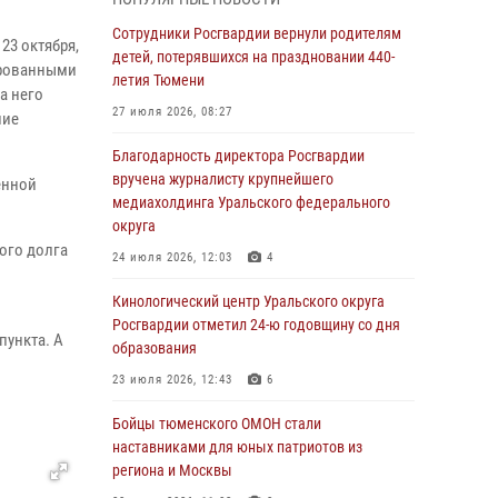
владения оружием
Сотрудники Росгвардии вернули родителям
05 августа 2026, 09:56
2
23 октября,
детей, потерявшихся на праздновании 440-
ированными
Военнослужащие Росгвардии сбили дрон-
летия Тюмени
а него
разведчик ВСУ на южном направлении
27 июля 2026, 08:27
ние
05 августа 2026, 05:35
Благодарность директора Росгвардии
Стальной характер продемонстрировали
вручена журналисту крупнейшего
енной
росгвардейцы в ходе масштабных
медиахолдинга Уральского федерального
спортивных событий на Урале
округа
ого долга
05 августа 2026, 05:22
6
2
24 июля 2026, 12:03
4
В Тюмени сотрудник Росгвардии во
Кинологический центр Уральского округа
внеслужебное время задержал виновника
Росгвардии отметил 24-ю годовщину со дня
пункта. А
ДТП
образования
05 августа 2026, 05:15
1
23 июля 2026, 12:43
6
Со 101-м Днём рождения поздравили
Бойцы тюменского ОМОН стали
сотрудники Росгвардии труженицу тыла из
наставниками для юных патриотов из
Тюмени
региона и Москвы