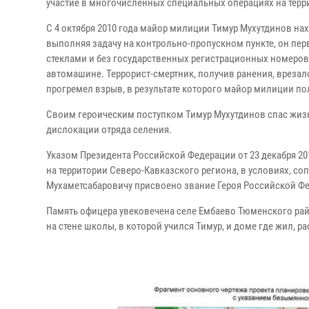
участие в многочисленных специальных операциях на терр
С 4 октября 2010 года майор милиции Тимур Мухутдинов на
выполняя задачу на контрольно-пропускном пункте, он п
стеклами и без государственных регистрационных номеров.
автомашине. Террорист-смертник, получив ранения, вреза
прогремел взрыв, в результате которого майор милиции п
Своим героическим поступком Тимур Мухутдинов спас жиз
дислокации отряда селения.
Указом Президента Российской Федерации от 23 декабря 20
на территории Северо-Кавказского региона, в условиях, с
Мухаметсабаровичу присвоено звание Героя Российской Фе
Память офицера увековечена селе Ембаево Тюменского район
на стене школы, в которой учился Тимур, и доме где жил,