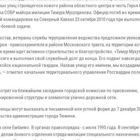
ых улиц строящегося нового района областного центра в честь Героя
ка СОБР майора милиции Тимура Мухутдинова. Офицер погиб во время
й командировки на Северный Кавказ 23 октября 2010 года при выпол
-боевой задачи.
остав, ветераны службы теруправления ведомства предложили увеко
роя - правоохранителя в районе Московского тракта, на территории ко
е время идет активное строительство и благоустройство. «Тимур Муху
исяге и выполнил свой служебный долг до конца. Его подвиг навсегда
войск национальной гвардии. Назвав улицу его именем, мы воздадим
, — отметил начальник территориального управления Росгвардии пол
мотрят на ближайшем заседании городской комиссии по присвоению,
ировочной структуры и элементов улично-дорожной сети.
нцы могут высказать в письменной или устной форме до 7 декабря 20
льства администрации города Тюмени.
 селе Ембаево. В органах правопорядка - с июля 1995 года. В сентябре 
делам боевого отделения отряда милиции специального назначения