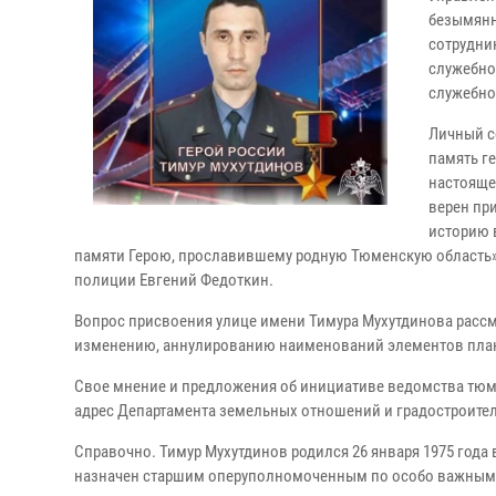
безымянн
сотрудни
служебно
служебно
Личный с
память ге
настояще
верен пр
историю 
памяти Герою, прославившему родную Тюменскую область»
полиции Евгений Федоткин.
Вопрос присвоения улице имени Тимура Мухутдинова расс
изменению, аннулированию наименований элементов план
Свое мнение и предложения об инициативе ведомства тюме
адрес Департамента земельных отношений и градостроите
Справочно. Тимур Мухутдинов родился 26 января 1975 года в
назначен старшим оперуполномоченным по особо важным 