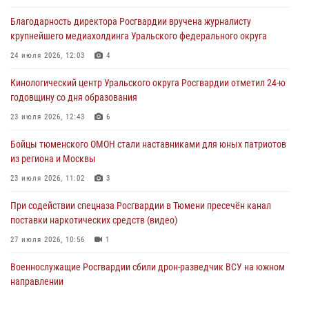
Благодарность директора Росгвардии вручена журналисту
В Тюмени офицер Росгвардии в радиоэфире напомнил гражданам о
крупнейшего медиахолдинга Уральского федерального округа
мерах безопасного владения оружием
24 июля 2026, 12:03
4
05 августа 2026, 09:56
2
Кинологический центр Уральского округа Росгвардии отметил 24-ю
Военнослужащие Росгвардии сбили дрон-разведчик ВСУ на южном
годовщину со дня образования
направлении
23 июля 2026, 12:43
6
05 августа 2026, 05:35
Бойцы тюменского ОМОН стали наставниками для юных патриотов
Стальной характер продемонстрировали росгвардейцы в ходе
из региона и Москвы
масштабных спортивных событий на Урале
23 июля 2026, 11:02
3
05 августа 2026, 05:22
6
2
При содействии спецназа Росгвардии в Тюмени пресечён канал
поставки наркотических средств (видео)
27 июля 2026, 10:56
1
Военнослужащие Росгвардии сбили дрон-разведчик ВСУ на южном
направлении
05 августа 2026, 05:35