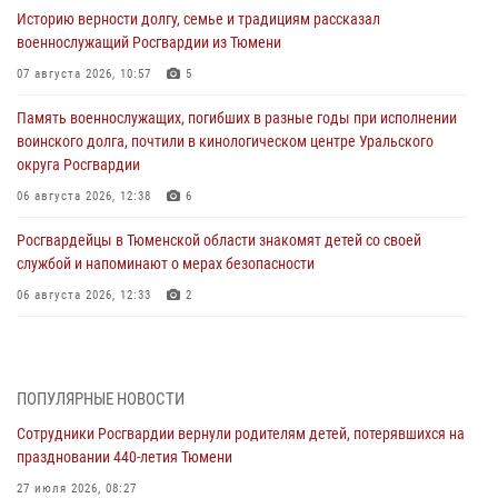
Историю верности долгу, семье и традициям рассказал
военнослужащий Росгвардии из Тюмени
07 августа 2026, 10:57
5
Память военнослужащих, погибших в разные годы при исполнении
воинского долга, почтили в кинологическом центре Уральского
округа Росгвардии
06 августа 2026, 12:38
6
Росгвардейцы в Тюменской области знакомят детей со своей
службой и напоминают о мерах безопасности
06 августа 2026, 12:33
2
Росгвардейцы приняли участие в фотопроекте «Прогуляемся по
Тюменской области» в рамках акции «Храним огонь Победы»
06 августа 2026, 04:41
3
ПОПУЛЯРНЫЕ НОВОСТИ
Сотрудники Росгвардии вернули родителям детей, потерявшихся на
Росгвардейцы в Тюменской области почтили память генерала
праздновании 440-летия Тюмени
армии Ивана Кирилловича Яковлева
27 июля 2026, 08:27
05 августа 2026, 11:03
4