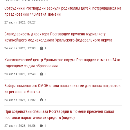
труженицу тыла из Тюмени
Сотрудники Росгвардии вернули родителям детей, потерявшихся на
04 августа 2026, 11:07
праздновании 440-летия Тюмени
Спецназ Росгвардии провел комплексную тренировку в полевых
27 июля 2026, 08:27
условиях в Тюменской области (видео)
Благодарность директора Росгвардии вручена журналисту
04 августа 2026, 06:28
4
1
крупнейшего медиахолдинга Уральского федерального округа
Тюменские правоохранители провели соревнования по стрельбе
24 июля 2026, 12:03
4
памяти офицера СОБР
Кинологический центр Уральского округа Росгвардии отметил 24-ю
03 августа 2026, 07:35
5
годовщину со дня образования
Росгвардия противодействует БПЛА ВСУ на южном направлении
23 июля 2026, 12:43
6
(видео)
Бойцы тюменского ОМОН стали наставниками для юных патриотов
03 августа 2026, 07:29
2
1
из региона и Москвы
23 июля 2026, 11:02
3
При содействии спецназа Росгвардии в Тюмени пресечён канал
поставки наркотических средств (видео)
27 июля 2026, 10:56
1