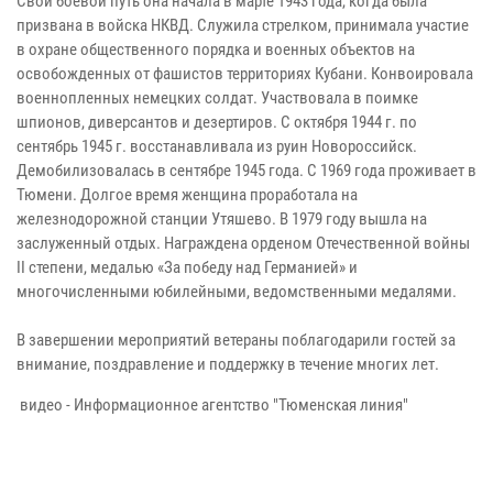
Свой боевой путь она начала в марте 1943 года, когда была
призвана в войска НКВД. Служила стрелком, принимала участие
в охране общественного порядка и военных объектов на
освобожденных от фашистов территориях Кубани. Конвоировала
военнопленных немецких солдат. Участвовала в поимке
шпионов, диверсантов и дезертиров. С октября 1944 г. по
сентябрь 1945 г. восстанавливала из руин Новороссийск.
Демобилизовалась в сентябре 1945 года. С 1969 года проживает в
Тюмени. Долгое время женщина проработала на
железнодорожной станции Утяшево. В 1979 году вышла на
заслуженный отдых. Награждена орденом Отечественной войны
II степени, медалью «За победу над Германией» и
многочисленными юбилейными, ведомственными медалями.
В завершении мероприятий ветераны поблагодарили гостей за
внимание, поздравление и поддержку в течение многих лет.
видео - Информационное агентство "Тюменская линия"