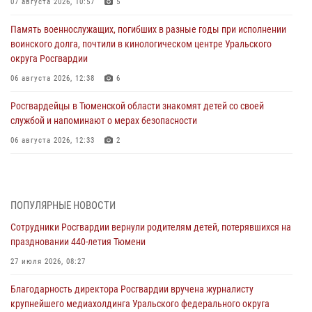
07 августа 2026, 10:57
5
Память военнослужащих, погибших в разные годы при исполнении
воинского долга, почтили в кинологическом центре Уральского
округа Росгвардии
06 августа 2026, 12:38
6
Росгвардейцы в Тюменской области знакомят детей со своей
службой и напоминают о мерах безопасности
06 августа 2026, 12:33
2
Росгвардейцы приняли участие в фотопроекте «Прогуляемся по
Тюменской области» в рамках акции «Храним огонь Победы»
06 августа 2026, 04:41
3
ПОПУЛЯРНЫЕ НОВОСТИ
Сотрудники Росгвардии вернули родителям детей, потерявшихся на
Росгвардейцы в Тюменской области почтили память генерала
праздновании 440-летия Тюмени
армии Ивана Кирилловича Яковлева
27 июля 2026, 08:27
05 августа 2026, 11:03
4
Благодарность директора Росгвардии вручена журналисту
В Тюмени офицер Росгвардии в радиоэфире напомнил гражданам о
крупнейшего медиахолдинга Уральского федерального округа
мерах безопасного владения оружием