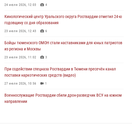
24 июля 2026, 12:03
4
05 августа 2026, 09:56
2
Кинологический центр Уральского округа Росгвардии отметил 24-ю
Военнослужащие Росгвардии сбили дрон-разведчик ВСУ на южном
годовщину со дня образования
направлении
23 июля 2026, 12:43
6
05 августа 2026, 05:35
Бойцы тюменского ОМОН стали наставниками для юных патриотов
Стальной характер продемонстрировали росгвардейцы в ходе
из региона и Москвы
масштабных спортивных событий на Урале
23 июля 2026, 11:02
3
05 августа 2026, 05:22
6
2
При содействии спецназа Росгвардии в Тюмени пресечён канал
поставки наркотических средств (видео)
27 июля 2026, 10:56
1
Военнослужащие Росгвардии сбили дрон-разведчик ВСУ на южном
направлении
05 августа 2026, 05:35
Росгвардейцы обеспечили безопасность празднования Дня
воздушно-десантных войск в Тюменской области