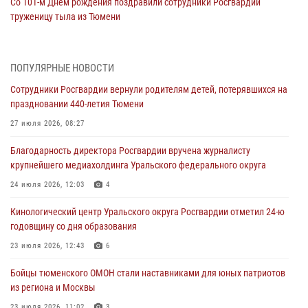
Со 101-м Днём рождения поздравили сотрудники Росгвардии
труженицу тыла из Тюмени
04 августа 2026, 11:07
Спецназ Росгвардии провел комплексную тренировку в полевых
ПОПУЛЯРНЫЕ НОВОСТИ
условиях в Тюменской области (видео)
Сотрудники Росгвардии вернули родителям детей, потерявшихся на
04 августа 2026, 06:28
4
1
праздновании 440-летия Тюмени
Тюменские правоохранители провели соревнования по стрельбе
27 июля 2026, 08:27
памяти офицера СОБР
Благодарность директора Росгвардии вручена журналисту
03 августа 2026, 07:35
5
крупнейшего медиахолдинга Уральского федерального округа
Росгвардия противодействует БПЛА ВСУ на южном направлении
24 июля 2026, 12:03
4
(видео)
Кинологический центр Уральского округа Росгвардии отметил 24-ю
03 августа 2026, 07:29
2
1
годовщину со дня образования
Росгвардейцы обеспечили безопасность празднования Дня
23 июля 2026, 12:43
6
воздушно-десантных войск в Тюменской области
Бойцы тюменского ОМОН стали наставниками для юных патриотов
03 августа 2026, 07:23
1
из региона и Москвы
23 июля 2026, 11:02
3