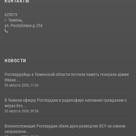
КОНТАКТЫ
16 июля 2026, 10:42
4
625019
Росгвардейцы в День семьи, любви и верности оказали помощь
г. Тюмень,
жителям Тюмени, оказавшимся в сложной жизненной ситуации
ул. Республики д.254
08 июля 2026, 09:38
5
НОВОСТИ
Росгвардейцы в Тюменской области почтили память генерала армии
Ивана ...
05 августа 2026, 11:03
В Тюмени офицер Росгвардии в радиоэфире напомнил гражданам о
мерах без...
05 августа 2026, 09:56
Военнослужащие Росгвардии сбили дрон-разведчик ВСУ на южном
направлени...