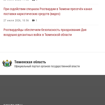
При содействии спецназа Росгвардии в Тюмени пресечён канал
поставки наркотических средств (видео)
27 июля 2026, 10:56
1
Росгвардейцы обеспечили безопасность празднования Дня
воздушно-десантных войск в Тюменской области
03 августа 2026, 07:23
1
Тюменский ОМОН «Вепрь» проводит для детей «Каникулы с
Росгвардией»
Тюменская область
10 июля 2026, 11:46
7
Официальный портал органов государственной власти
В Тюменской области подведены итоги деятельности
вневедомственной охраны Росгвардии за первое полугодие 2026
года
15 июля 2026, 04:12
3
Сотрудники тюменского СОБР "Сова" отработали навыки
десантирования на Урале