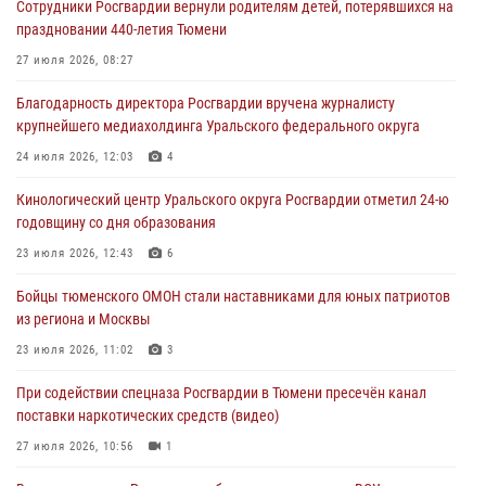
Сотрудники Росгвардии вернули родителям детей, потерявшихся на
Росгвардейцы в Тюменской области почтили память генерала
праздновании 440-летия Тюмени
армии Ивана Кирилловича Яковлева
27 июля 2026, 08:27
05 августа 2026, 11:03
4
Благодарность директора Росгвардии вручена журналисту
В Тюмени офицер Росгвардии в радиоэфире напомнил гражданам о
крупнейшего медиахолдинга Уральского федерального округа
мерах безопасного владения оружием
24 июля 2026, 12:03
4
05 августа 2026, 09:56
2
Кинологический центр Уральского округа Росгвардии отметил 24-ю
Военнослужащие Росгвардии сбили дрон-разведчик ВСУ на южном
годовщину со дня образования
направлении
23 июля 2026, 12:43
6
05 августа 2026, 05:35
Бойцы тюменского ОМОН стали наставниками для юных патриотов
Стальной характер продемонстрировали росгвардейцы в ходе
из региона и Москвы
масштабных спортивных событий на Урале
23 июля 2026, 11:02
3
05 августа 2026, 05:22
6
2
При содействии спецназа Росгвардии в Тюмени пресечён канал
поставки наркотических средств (видео)
27 июля 2026, 10:56
1