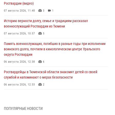
Росгвардии (видео)
07 августа 2026, 11:48
3
1
Историю верности долгу, семье и традициям рассказал
военнослужащий Росгвардии из Тюмени
07 августа 2026, 10:57
5
Память военнослужащих, погибших в разные годы при исполнении
воинского долга, почтили в кинологическом центре Уральского
округа Росгвардии
06 августа 2026, 12:38
6
Росгвардейцы в Тюменской области знакомят детей со своей
службой и напоминают о мерах безопасности
06 августа 2026, 12:33
2
Росгвардейцы приняли участие в фотопроекте «Прогуляемся по
Тюменской области» в рамках акции «Храним огонь Победы»
06 августа 2026, 04:41
3
ПОПУЛЯРНЫЕ НОВОСТИ