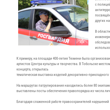
с полице
антитерр
посвящён
других н
В област
инженерн
обследов
использо
К примеру, на площади 400-летия Тюмени была организован
артистов Центра культуры и творчества. В Тобольске мест
концерта, открылась
тематическая выставка изделий декоративно-прикладного 
На маршрутах патрулирования находились более 80 экипаж
выставлены посты обеспечения правопорядка из числа лич
Благодаря слаженной работе правоохранителей нарушений