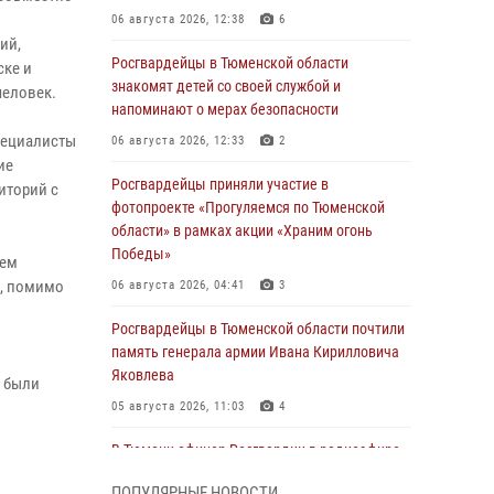
06 августа 2026, 12:38
6
ий,
Росгвардейцы в Тюменской области
ске и
знакомят детей со своей службой и
человек.
напоминают о мерах безопасности
пециалисты
06 августа 2026, 12:33
2
ие
Росгвардейцы приняли участие в
иторий с
фотопроекте «Прогуляемся по Тюменской
области» в рамках акции «Храним огонь
Победы»
ием
е, помимо
06 августа 2026, 04:41
3
Росгвардейцы в Тюменской области почтили
память генерала армии Ивана Кирилловича
Яковлева
й были
05 августа 2026, 11:03
4
В Тюмени офицер Росгвардии в радиоэфире
напомнил гражданам о мерах безопасного
ПОПУЛЯРНЫЕ НОВОСТИ