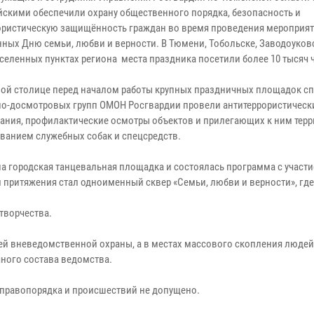
йскими обеспечили охрану общественного порядка, безопасность и
ористическую защищённость граждан во время проведения мероприят
ных Дню семьи, любви и верности. В Тюмени, Тобольске, Заводоуков
аселенных пунктах региона места праздника посетили более 10 тысяч 
ной столице перед началом работы крупных праздничных площадок с
о-досмотровых групп ОМОН Росгвардии провели антитеррористическ
ания, профилактические осмотры объектов и прилегающих к ним терр
ванием служебных собак и спецсредств.
а городская танцевальная площадка и состоялась программа с участ
ом притяжения стал одноименный сквер «Семьи, любви и верности», гд
творчества.
ей вневедомственной охраны, а в местах массового скопления люде
ного состава ведомства.
 правопорядка и происшествий не допущено.