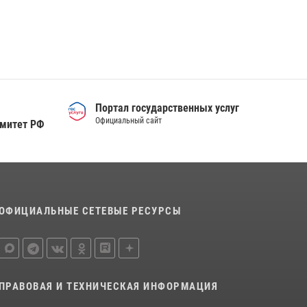
Сотрудники тюменского СОБР "Сова"
отработали навыки десантирования на Урале
16 июля 2026, 10:42
4
Военнослужащие Росгвардии сбили дрон-
разведчик ВСУ на южном направлении
05 августа 2026, 05:35
Портал государственных услуг
Официальный сайт
омитет РФ
ОФИЦИАЛЬНЫЕ СЕТЕВЫЕ РЕСУРСЫ
ПРАВОВАЯ И ТЕХНИЧЕСКАЯ ИНФОРМАЦИЯ