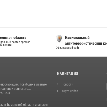
енская область
Национальный
иальный портал органов
антитеррористический к
ой власти
Официальный сайт
И
НАВИГАЦИЯ
ннослужащих, погибших в разные
Новости
полнении воинского...
Карта сайта
26, 12:38
цы в Тюменской области знакомят