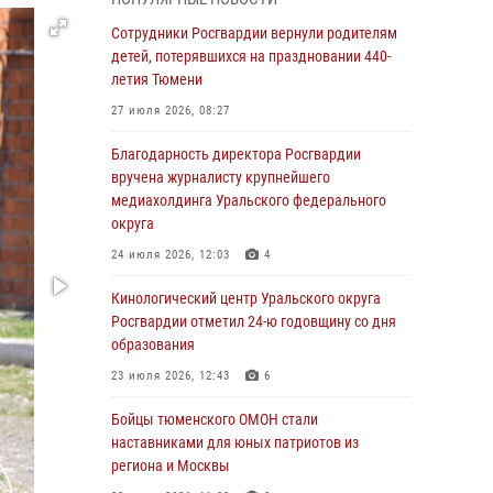
владения оружием
Сотрудники Росгвардии вернули родителям
05 августа 2026, 09:56
2
детей, потерявшихся на праздновании 440-
Военнослужащие Росгвардии сбили дрон-
летия Тюмени
разведчик ВСУ на южном направлении
27 июля 2026, 08:27
05 августа 2026, 05:35
Благодарность директора Росгвардии
Стальной характер продемонстрировали
вручена журналисту крупнейшего
росгвардейцы в ходе масштабных
медиахолдинга Уральского федерального
спортивных событий на Урале
округа
05 августа 2026, 05:22
6
2
24 июля 2026, 12:03
4
В Тюмени сотрудник Росгвардии во
Кинологический центр Уральского округа
внеслужебное время задержал виновника
Росгвардии отметил 24-ю годовщину со дня
ДТП
образования
05 августа 2026, 05:15
1
23 июля 2026, 12:43
6
Со 101-м Днём рождения поздравили
Бойцы тюменского ОМОН стали
сотрудники Росгвардии труженицу тыла из
наставниками для юных патриотов из
Тюмени
региона и Москвы