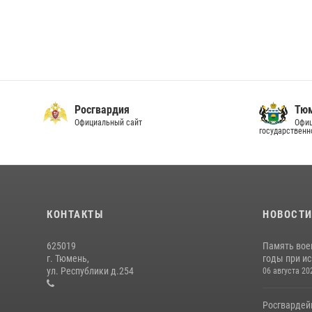
Росгвардия
Тюм
Официальный сайт
Офиц
государственн
КОНТАКТЫ
НОВОСТ
625019
Память вое
г. Тюмень,
годы при ис
ул. Республики д.254
06 августа 20
Росгвардей