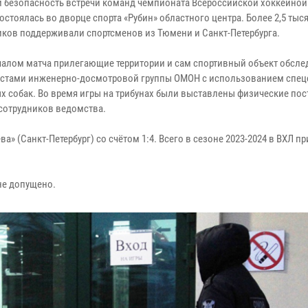
и безопасность встречи команд чемпионата Всероссийской хоккейной
остоялась во дворце спорта «Рубин» областного центра. Более 2,5 тыс
ков поддерживали спортсменов из Тюмени и Санкт-Петербурга.
чалом матча прилегающие территории и сам спортивный объект обсл
стами инженерно-досмотровой группы ОМОН с использованием спец
х собак. Во время игры на трибунах были выставлены физические по
 сотрудников ведомства.
а» (Санкт-Петербург) со счётом 1:4. Всего в сезоне 2023-2024 в ВХЛ п
не допущено.