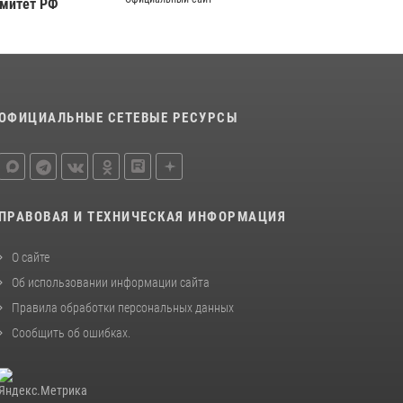
омитет РФ
Тюменский ОМОН «Вепрь» проводит для
детей «Каникулы с Росгвардией»
10 июля 2026, 11:46
7
Сотрудники тюменского СОБР "Сова"
отработали навыки десантирования на Урале
ОФИЦИАЛЬНЫЕ СЕТЕВЫЕ РЕСУРСЫ
16 июля 2026, 10:42
4
ПРАВОВАЯ И ТЕХНИЧЕСКАЯ ИНФОРМАЦИЯ
О сайте
Об использовании информации сайта
Правила обработки персональных данных
Сообщить об ошибках
.