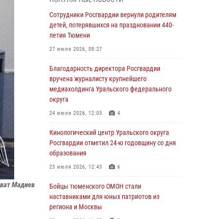
знакомят детей со своей службой и
напоминают о мерах безопасности
Сотрудники Росгвардии вернули родителям
детей, потерявшихся на праздновании 440-
06 августа 2026, 12:33
2
летия Тюмени
Росгвардейцы приняли участие в
27 июля 2026, 08:27
фотопроекте «Прогуляемся по Тюменской
области» в рамках акции «Храним огонь
Благодарность директора Росгвардии
Победы»
вручена журналисту крупнейшего
медиахолдинга Уральского федерального
06 августа 2026, 04:41
3
округа
Росгвардейцы в Тюменской области почтили
24 июля 2026, 12:03
4
память генерала армии Ивана Кирилловича
Яковлева
Кинологический центр Уральского округа
Росгвардии отметил 24-ю годовщину со дня
05 августа 2026, 11:03
4
образования
В Тюмени офицер Росгвардии в радиоэфире
23 июля 2026, 12:43
6
напомнил гражданам о мерах безопасного
владения оружием
ват Мадиев
Бойцы тюменского ОМОН стали
наставниками для юных патриотов из
05 августа 2026, 09:56
2
региона и Москвы
Военнослужащие Росгвардии сбили дрон-