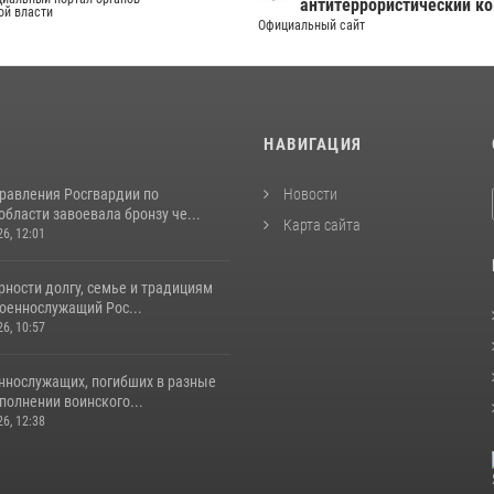
антитеррористический к
ой власти
Официальный сайт
И
НАВИГАЦИЯ
равления Росгвардии по
Новости
бласти завоевала бронзу че...
Карта сайта
26, 12:01
ности долгу, семье и традициям
оеннослужащий Рос...
26, 10:57
ннослужащих, погибших в разные
полнении воинского...
26, 12:38