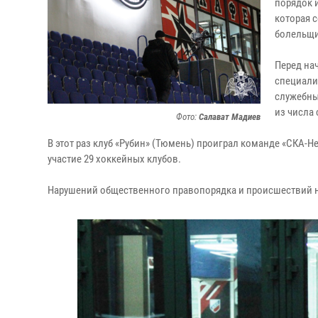
порядок 
которая с
болельщи
Перед на
специали
служебны
из числа
Фото:
Салават Мадиев
В этот раз клуб «Рубин» (Тюмень) проиграл команде «СКА-Нев
участие 29 хоккейных клубов.
Нарушений общественного правопорядка и происшествий 