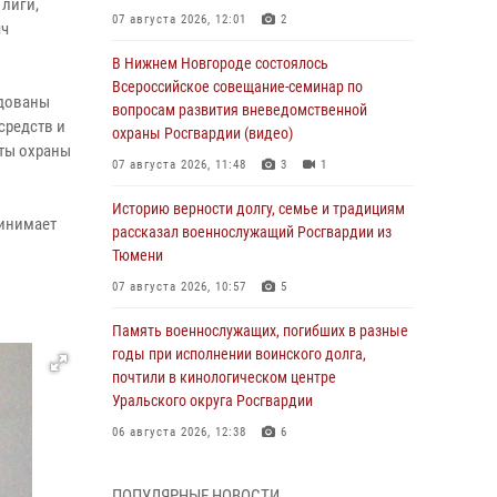
 лиги,
07 августа 2026, 12:01
2
яч
В Нижнем Новгороде состоялось
Всероссийское совещание-семинар по
едованы
вопросам развития вневедомственной
средств и
охраны Росгвардии (видео)
сты охраны
07 августа 2026, 11:48
3
1
Историю верности долгу, семье и традициям
ринимает
рассказал военнослужащий Росгвардии из
Тюмени
07 августа 2026, 10:57
5
Память военнослужащих, погибших в разные
годы при исполнении воинского долга,
почтили в кинологическом центре
Уральского округа Росгвардии
06 августа 2026, 12:38
6
Росгвардейцы в Тюменской области
ПОПУЛЯРНЫЕ НОВОСТИ