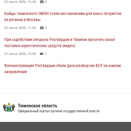
23 июля 2026, 12:43
6
05 августа 2026, 05:35
Бойцы тюменского ОМОН стали наставниками для юных патриотов
Стальной характер продемонстрировали росгвардейцы в ходе
из региона и Москвы
масштабных спортивных событий на Урале
23 июля 2026, 11:02
3
05 августа 2026, 05:22
6
2
При содействии спецназа Росгвардии в Тюмени пресечён канал
поставки наркотических средств (видео)
27 июля 2026, 10:56
1
Военнослужащие Росгвардии сбили дрон-разведчик ВСУ на южном
направлении
05 августа 2026, 05:35
Росгвардейцы обеспечили безопасность празднования Дня
воздушно-десантных войск в Тюменской области
Тюменская область
03 августа 2026, 07:23
1
Официальный портал органов государственной власти
Тюменский ОМОН «Вепрь» проводит для детей «Каникулы с
Росгвардией»