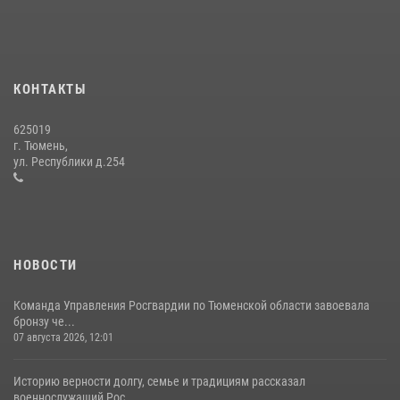
10 июля 2026, 11:46
7
В Тюменской области подведены итоги деятельности
вневедомственной охраны Росгвардии за первое полугодие 2026
года
КОНТАКТЫ
15 июля 2026, 04:12
3
625019
Сотрудники тюменского СОБР "Сова" отработали навыки
г. Тюмень,
десантирования на Урале
ул. Республики д.254
16 июля 2026, 10:42
4
НОВОСТИ
Команда Управления Росгвардии по Тюменской области завоевала
бронзу че...
07 августа 2026, 12:01
Историю верности долгу, семье и традициям рассказал
военнослужащий Рос...