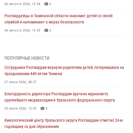
06 августа 2026, 12:38
6
Росгвардейцы в Тюменской области знакомят детей со своей
службой и напоминают о мерах безопасности
06 августа 2026, 12:33
2
Росгвардейцы приняли участие в фотопроекте «Прогуляемся по
Тюменской области» в рамках акции «Храним огонь Победы»
06 августа 2026, 04:41
3
ПОПУЛЯРНЫЕ НОВОСТИ
Сотрудники Росгвардии вернули родителям детей, потерявшихся на
Росгвардейцы в Тюменской области почтили память генерала
праздновании 440-летия Тюмени
армии Ивана Кирилловича Яковлева
27 июля 2026, 08:27
05 августа 2026, 11:03
4
Благодарность директора Росгвардии вручена журналисту
В Тюмени офицер Росгвардии в радиоэфире напомнил гражданам о
крупнейшего медиахолдинга Уральского федерального округа
мерах безопасного владения оружием
24 июля 2026, 12:03
4
05 августа 2026, 09:56
2
Кинологический центр Уральского округа Росгвардии отметил 24-ю
Военнослужащие Росгвардии сбили дрон-разведчик ВСУ на южном
годовщину со дня образования
направлении