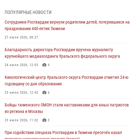
Тюменской области» в рамках акции «Храним огонь Победы»
06 августа 2026, 04:41
3
ПОПУЛЯРНЫЕ НОВОСТИ
Сотрудники Росгвардии вернули родителям детей, потерявшихся на
Росгвардейцы в Тюменской области почтили память генерала
праздновании 440-летия Тюмени
армии Ивана Кирилловича Яковлева
27 июля 2026, 08:27
05 августа 2026, 11:03
4
Благодарность директора Росгвардии вручена журналисту
В Тюмени офицер Росгвардии в радиоэфире напомнил гражданам о
крупнейшего медиахолдинга Уральского федерального округа
мерах безопасного владения оружием
24 июля 2026, 12:03
4
05 августа 2026, 09:56
2
Кинологический центр Уральского округа Росгвардии отметил 24-ю
Военнослужащие Росгвардии сбили дрон-разведчик ВСУ на южном
годовщину со дня образования
направлении
23 июля 2026, 12:43
6
05 августа 2026, 05:35
Бойцы тюменского ОМОН стали наставниками для юных патриотов
Стальной характер продемонстрировали росгвардейцы в ходе
из региона и Москвы
масштабных спортивных событий на Урале
23 июля 2026, 11:02
3
05 августа 2026, 05:22
6
2
При содействии спецназа Росгвардии в Тюмени пресечён канал