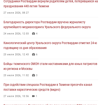
Сотрудники Росгвардии вернули родителям детей, потерявшихся на
Росгвардейцы в Тюменской области почтили память генерала
праздновании 440-летия Тюмени
армии Ивана Кирилловича Яковлева
27 июля 2026, 08:27
05 августа 2026, 11:03
4
Благодарность директора Росгвардии вручена журналисту
В Тюмени офицер Росгвардии в радиоэфире напомнил гражданам о
крупнейшего медиахолдинга Уральского федерального округа
мерах безопасного владения оружием
24 июля 2026, 12:03
4
05 августа 2026, 09:56
2
Кинологический центр Уральского округа Росгвардии отметил 24-ю
Военнослужащие Росгвардии сбили дрон-разведчик ВСУ на южном
годовщину со дня образования
направлении
23 июля 2026, 12:43
6
05 августа 2026, 05:35
Бойцы тюменского ОМОН стали наставниками для юных патриотов
Стальной характер продемонстрировали росгвардейцы в ходе
из региона и Москвы
масштабных спортивных событий на Урале
23 июля 2026, 11:02
3
05 августа 2026, 05:22
6
2
При содействии спецназа Росгвардии в Тюмени пресечён канал
поставки наркотических средств (видео)
27 июля 2026, 10:56
1