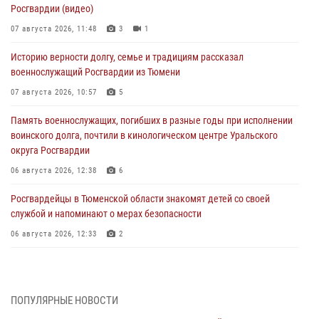
Росгвардии (видео)
07 августа 2026, 11:48
3
1
Историю верности долгу, семье и традициям рассказал
военнослужащий Росгвардии из Тюмени
07 августа 2026, 10:57
5
Память военнослужащих, погибших в разные годы при исполнении
воинского долга, почтили в кинологическом центре Уральского
округа Росгвардии
06 августа 2026, 12:38
6
Росгвардейцы в Тюменской области знакомят детей со своей
службой и напоминают о мерах безопасности
06 августа 2026, 12:33
2
Росгвардейцы приняли участие в фотопроекте «Прогуляемся по
Тюменской области» в рамках акции «Храним огонь Победы»
06 августа 2026, 04:41
3
ПОПУЛЯРНЫЕ НОВОСТИ