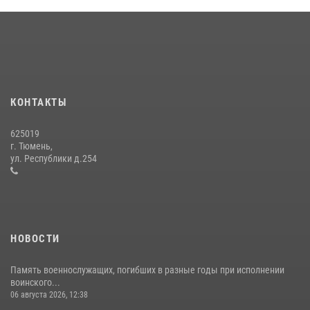
В Тюменской области подведены итоги деятельности
вневедомственной охраны Росгвардии за первое полугодие 2026
года
15 июля 2026, 04:12
3
Военнослужащие Росгвардии сбили дрон-разведчик ВСУ на южном
направлении
КОНТАКТЫ
05 августа 2026, 05:35
625019
Сотрудники тюменского СОБР "Сова" отработали навыки
г. Тюмень,
десантирования на Урале
ул. Республики д.254
16 июля 2026, 10:42
4
НОВОСТИ
Память военнослужащих, погибших в разные годы при исполнении
воинского...
06 августа 2026, 12:38