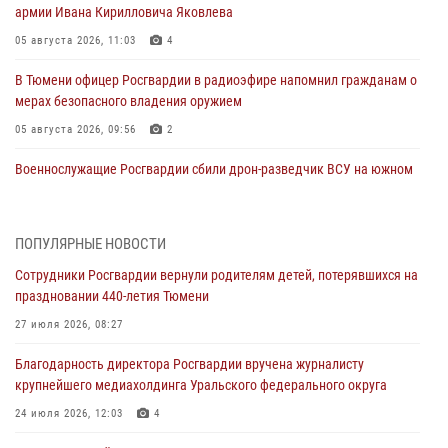
армии Ивана Кирилловича Яковлева
05 августа 2026, 11:03
4
В Тюмени офицер Росгвардии в радиоэфире напомнил гражданам о
мерах безопасного владения оружием
05 августа 2026, 09:56
2
Военнослужащие Росгвардии сбили дрон-разведчик ВСУ на южном
направлении
05 августа 2026, 05:35
ПОПУЛЯРНЫЕ НОВОСТИ
Стальной характер продемонстрировали росгвардейцы в ходе
Сотрудники Росгвардии вернули родителям детей, потерявшихся на
масштабных спортивных событий на Урале
праздновании 440-летия Тюмени
05 августа 2026, 05:22
6
2
27 июля 2026, 08:27
В Тюмени сотрудник Росгвардии во внеслужебное время задержал
Благодарность директора Росгвардии вручена журналисту
виновника ДТП
крупнейшего медиахолдинга Уральского федерального округа
05 августа 2026, 05:15
1
24 июля 2026, 12:03
4
Со 101-м Днём рождения поздравили сотрудники Росгвардии