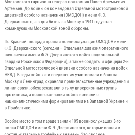
Московского гарнизона генерал-полковник Павел Артемьевич
Артемьев. До войны он командовал Отдельной мотострелковой
дивизией особого назначения (ОМСДОН) имени Ф.Э.
Дзержинского, а в дни битвы за Москву в 1941 году стал
командующим Московской зоной обороны.
По Красной площади прошли военнослужащие ОМСДОН имени
Ф.Э. Дзержинского (сегодня – Отдельная дивизия оперативного
назначения имени Ф.Э. Дзержинского войск национальной
гвардии Российской Федерации), а также солдаты и офицеры 2-й
Отдельной мотострелковой дивизии особого назначения войск
НКВД. В годы войны эти соединения участвовали в боях за
Москву и Ленинград, охраняли правительственные учреждения и
линии связи, обезвреживали в тылу диверсионные группы
противника, а после окончания войны воевали с
националистическими формированиями на Западной Украине и
в Прибалтике.
Особое место в том параде заняли 105 военнослужащих 3-го
полка ОМСДОН имени Ф.Э. Дзержинского, которые вошли в
состав «батальона трофейных знамён». Это сводное