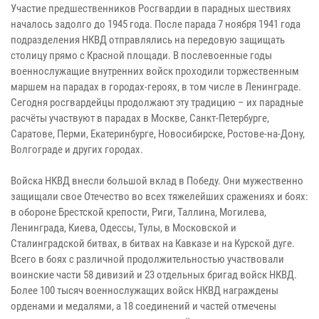
Участие предшественников Росгвардии в парадных шествиях
началось задолго до 1945 года. После парада 7 ноября 1941 года
подразделения НКВД отправлялись на передовую защищать
столицу прямо с Красной площади. В послевоенные годы
военнослужащие внутренних войск проходили торжественным
маршем на парадах в городах-героях, в том числе в Ленинграде.
Сегодня росгвардейцы продолжают эту традицию – их парадные
расчёты участвуют в парадах в Москве, Санкт-Петербурге,
Саратове, Перми, Екатеринбурге, Новосибирске, Ростове-на-Дону,
Волгограде и других городах.
Войска НКВД внесли большой вклад в Победу. Они мужественно
защищали свое Отечество во всех тяжелейших сражениях и боях:
в обороне Брестской крепости, Риги, Таллина, Могилева,
Ленинграда, Киева, Одессы, Тулы, в Московской и
Сталинградской битвах, в битвах на Кавказе и на Курской дуге.
Всего в боях с различной продолжительностью участвовали
воинские части 58 дивизий и 23 отдельных бригад войск НКВД.
Более 100 тысяч военнослужащих войск НКВД награждены
орденами и медалями, а 18 соединений и частей отмечены