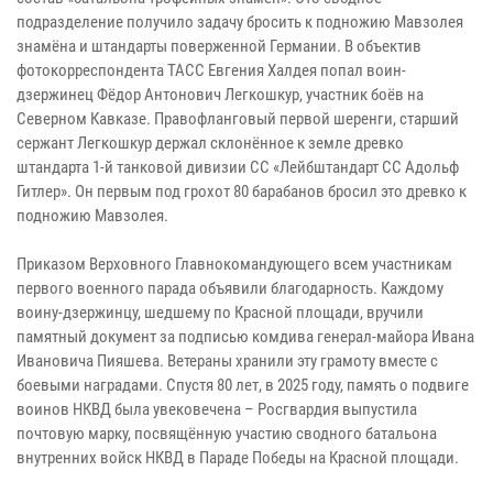
подразделение получило задачу бросить к подножию Мавзолея
знамёна и штандарты поверженной Германии. В объектив
фотокорреспондента ТАСС Евгения Халдея попал воин-
дзержинец Фёдор Антонович Легкошкур, участник боёв на
Северном Кавказе. Правофланговый первой шеренги, старший
сержант Легкошкур держал склонённое к земле древко
штандарта 1-й танковой дивизии СС «Лейбштандарт СС Адольф
Гитлер». Он первым под грохот 80 барабанов бросил это древко к
подножию Мавзолея.
Приказом Верховного Главнокомандующего всем участникам
первого военного парада объявили благодарность. Каждому
воину-дзержинцу, шедшему по Красной площади, вручили
памятный документ за подписью комдива генерал-майора Ивана
Ивановича Пияшева. Ветераны хранили эту грамоту вместе с
боевыми наградами. Спустя 80 лет, в 2025 году, память о подвиге
воинов НКВД была увековечена – Росгвардия выпустила
почтовую марку, посвящённую участию сводного батальона
внутренних войск НКВД в Параде Победы на Красной площади.