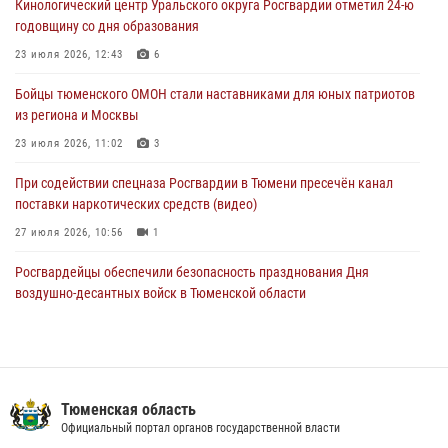
Кинологический центр Уральского округа Росгвардии отметил 24-ю
труженицу тыла из Тюмени
годовщину со дня образования
04 августа 2026, 11:07
23 июля 2026, 12:43
6
Спецназ Росгвардии провел комплексную тренировку в полевых
Бойцы тюменского ОМОН стали наставниками для юных патриотов
условиях в Тюменской области (видео)
из региона и Москвы
04 августа 2026, 06:28
4
1
23 июля 2026, 11:02
3
При содействии спецназа Росгвардии в Тюмени пресечён канал
поставки наркотических средств (видео)
27 июля 2026, 10:56
1
Росгвардейцы обеспечили безопасность празднования Дня
воздушно-десантных войск в Тюменской области
03 августа 2026, 07:23
1
Тюменский ОМОН «Вепрь» проводит для детей «Каникулы с
Росгвардией»
Тюменская область
10 июля 2026, 11:46
7
Официальный портал органов государственной власти