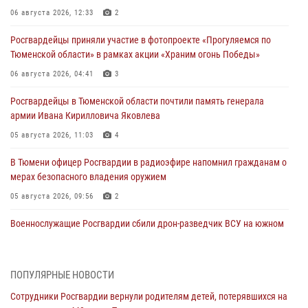
06 августа 2026, 12:33
2
Росгвардейцы приняли участие в фотопроекте «Прогуляемся по
Тюменской области» в рамках акции «Храним огонь Победы»
06 августа 2026, 04:41
3
Росгвардейцы в Тюменской области почтили память генерала
армии Ивана Кирилловича Яковлева
05 августа 2026, 11:03
4
В Тюмени офицер Росгвардии в радиоэфире напомнил гражданам о
мерах безопасного владения оружием
05 августа 2026, 09:56
2
Военнослужащие Росгвардии сбили дрон-разведчик ВСУ на южном
направлении
05 августа 2026, 05:35
ПОПУЛЯРНЫЕ НОВОСТИ
Стальной характер продемонстрировали росгвардейцы в ходе
Сотрудники Росгвардии вернули родителям детей, потерявшихся на
масштабных спортивных событий на Урале