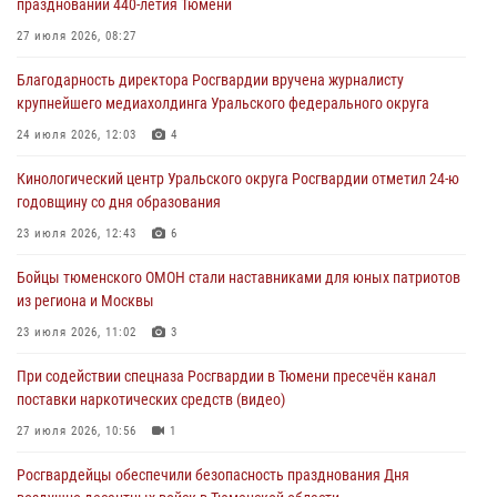
праздновании 440-летия Тюмени
05 августа 2026, 05:22
6
2
27 июля 2026, 08:27
В Тюмени сотрудник Росгвардии во внеслужебное время задержал
Благодарность директора Росгвардии вручена журналисту
виновника ДТП
крупнейшего медиахолдинга Уральского федерального округа
05 августа 2026, 05:15
1
24 июля 2026, 12:03
4
Со 101-м Днём рождения поздравили сотрудники Росгвардии
Кинологический центр Уральского округа Росгвардии отметил 24-ю
труженицу тыла из Тюмени
годовщину со дня образования
04 августа 2026, 11:07
23 июля 2026, 12:43
6
Спецназ Росгвардии провел комплексную тренировку в полевых
Бойцы тюменского ОМОН стали наставниками для юных патриотов
условиях в Тюменской области (видео)
из региона и Москвы
04 августа 2026, 06:28
4
1
23 июля 2026, 11:02
3
При содействии спецназа Росгвардии в Тюмени пресечён канал
поставки наркотических средств (видео)
27 июля 2026, 10:56
1
Росгвардейцы обеспечили безопасность празднования Дня