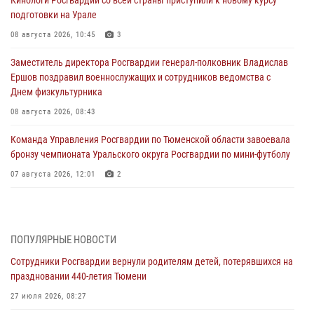
подготовки на Урале
08 августа 2026, 10:45
3
Заместитель директора Росгвардии генерал-полковник Владислав
Ершов поздравил военнослужащих и сотрудников ведомства с
Днем физкультурника
08 августа 2026, 08:43
Команда Управления Росгвардии по Тюменской области завоевала
бронзу чемпионата Уральского округа Росгвардии по мини-футболу
07 августа 2026, 12:01
2
В Нижнем Новгороде состоялось Всероссийское совещание-
семинар по вопросам развития вневедомственной охраны
Росгвардии (видео)
ПОПУЛЯРНЫЕ НОВОСТИ
07 августа 2026, 11:48
3
1
Сотрудники Росгвардии вернули родителям детей, потерявшихся на
праздновании 440-летия Тюмени
Историю верности долгу, семье и традициям рассказал
военнослужащий Росгвардии из Тюмени
27 июля 2026, 08:27
07 августа 2026, 10:57
5