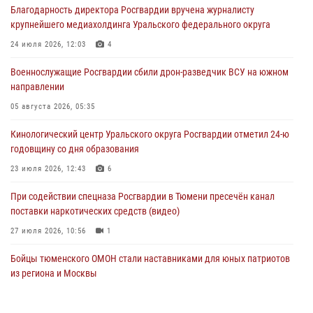
Благодарность директора Росгвардии вручена журналисту
крупнейшего медиахолдинга Уральского федерального округа
Память военнослужащих, погибших в разные годы при исполнении
воинского долга, почтили в кинологическом центре Уральского
24 июля 2026, 12:03
4
округа Росгвардии
Военнослужащие Росгвардии сбили дрон-разведчик ВСУ на южном
06 августа 2026, 12:38
6
направлении
Росгвардейцы в Тюменской области знакомят детей со своей
05 августа 2026, 05:35
службой и напоминают о мерах безопасности
Кинологический центр Уральского округа Росгвардии отметил 24-ю
06 августа 2026, 12:33
2
годовщину со дня образования
Росгвардейцы приняли участие в фотопроекте «Прогуляемся по
23 июля 2026, 12:43
6
Тюменской области» в рамках акции «Храним огонь Победы»
При содействии спецназа Росгвардии в Тюмени пресечён канал
06 августа 2026, 04:41
3
поставки наркотических средств (видео)
27 июля 2026, 10:56
1
Бойцы тюменского ОМОН стали наставниками для юных патриотов
из региона и Москвы
23 июля 2026, 11:02
3