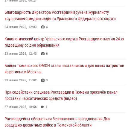
Тюменские правоохранители провели соревнования по стрельбе
27 июля 2026, 08:27
памяти офицера СОБР
Благодарность директора Росгвардии вручена журналисту
03 августа 2026, 07:35
5
крупнейшего медиахолдинга Уральского федерального округа
Росгвардия противодействует БПЛА ВСУ на южном направлении
24 июля 2026, 12:03
4
(видео)
Кинологический центр Уральского округа Росгвардии отметил 24-ю
03 августа 2026, 07:29
2
1
годовщину со дня образования
Росгвардейцы обеспечили безопасность празднования Дня
23 июля 2026, 12:43
6
воздушно-десантных войск в Тюменской области
Бойцы тюменского ОМОН стали наставниками для юных патриотов
03 августа 2026, 07:23
1
из региона и Москвы
23 июля 2026, 11:02
3
При содействии спецназа Росгвардии в Тюмени пресечён канал
поставки наркотических средств (видео)
27 июля 2026, 10:56
1
Росгвардейцы обеспечили безопасность празднования Дня
воздушно-десантных войск в Тюменской области
03 августа 2026, 07:23
1