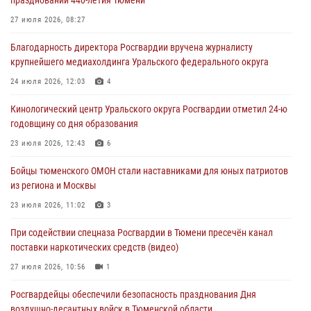
праздновании 440-летия Тюмени
05 августа 2026, 05:22
6
2
27 июля 2026, 08:27
В Тюмени сотрудник Росгвардии во внеслужебное время задержал
Благодарность директора Росгвардии вручена журналисту
виновника ДТП
крупнейшего медиахолдинга Уральского федерального округа
05 августа 2026, 05:15
1
24 июля 2026, 12:03
4
Со 101-м Днём рождения поздравили сотрудники Росгвардии
Кинологический центр Уральского округа Росгвардии отметил 24-ю
труженицу тыла из Тюмени
годовщину со дня образования
04 августа 2026, 11:07
23 июля 2026, 12:43
6
Спецназ Росгвардии провел комплексную тренировку в полевых
Бойцы тюменского ОМОН стали наставниками для юных патриотов
условиях в Тюменской области (видео)
из региона и Москвы
04 августа 2026, 06:28
4
1
23 июля 2026, 11:02
3
При содействии спецназа Росгвардии в Тюмени пресечён канал
поставки наркотических средств (видео)
27 июля 2026, 10:56
1
Росгвардейцы обеспечили безопасность празднования Дня
воздушно-десантных войск в Тюменской области