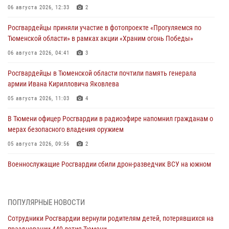
06 августа 2026, 12:33
2
Росгвардейцы приняли участие в фотопроекте «Прогуляемся по
Тюменской области» в рамках акции «Храним огонь Победы»
06 августа 2026, 04:41
3
Росгвардейцы в Тюменской области почтили память генерала
армии Ивана Кирилловича Яковлева
05 августа 2026, 11:03
4
В Тюмени офицер Росгвардии в радиоэфире напомнил гражданам о
мерах безопасного владения оружием
05 августа 2026, 09:56
2
Военнослужащие Росгвардии сбили дрон-разведчик ВСУ на южном
направлении
05 августа 2026, 05:35
ПОПУЛЯРНЫЕ НОВОСТИ
Стальной характер продемонстрировали росгвардейцы в ходе
Сотрудники Росгвардии вернули родителям детей, потерявшихся на
масштабных спортивных событий на Урале