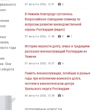
ориального
07 августа 2026, 12:01
2
льно
В Нижнем Новгороде состоялось
Всероссийское совещание-семинар по
анении
вопросам развития вневедомственной
ионе
охраны Росгвардии (видео)
нных
07 августа 2026, 11:48
3
1
вания,
Историю верности долгу, семье и традициям
ового года
рассказал военнослужащий Росгвардии из
Тюмени
ния
ии. Они
07 августа 2026, 10:57
5
и оборота
Память военнослужащих, погибших в разные
годы при исполнении воинского долга,
почтили в кинологическом центре
Уральского округа Росгвардии
06 августа 2026, 12:38
6
Росгвардейцы в Тюменской области
ПОПУЛЯРНЫЕ НОВОСТИ