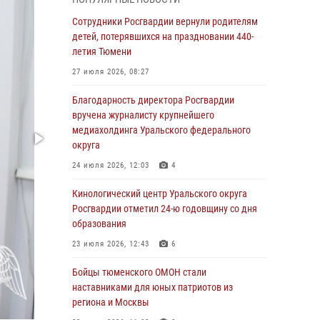
знакомят детей со своей службой и
напоминают о мерах безопасности
Сотрудники Росгвардии вернули родителям
детей, потерявшихся на праздновании 440-
06 августа 2026, 12:33
2
летия Тюмени
Росгвардейцы приняли участие в
27 июля 2026, 08:27
фотопроекте «Прогуляемся по Тюменской
области» в рамках акции «Храним огонь
Благодарность директора Росгвардии
Победы»
вручена журналисту крупнейшего
медиахолдинга Уральского федерального
06 августа 2026, 04:41
3
округа
Росгвардейцы в Тюменской области почтили
24 июля 2026, 12:03
4
память генерала армии Ивана Кирилловича
Яковлева
Кинологический центр Уральского округа
Росгвардии отметил 24-ю годовщину со дня
05 августа 2026, 11:03
4
образования
В Тюмени офицер Росгвардии в радиоэфире
23 июля 2026, 12:43
6
напомнил гражданам о мерах безопасного
владения оружием
Бойцы тюменского ОМОН стали
наставниками для юных патриотов из
05 августа 2026, 09:56
2
региона и Москвы
Военнослужащие Росгвардии сбили дрон-