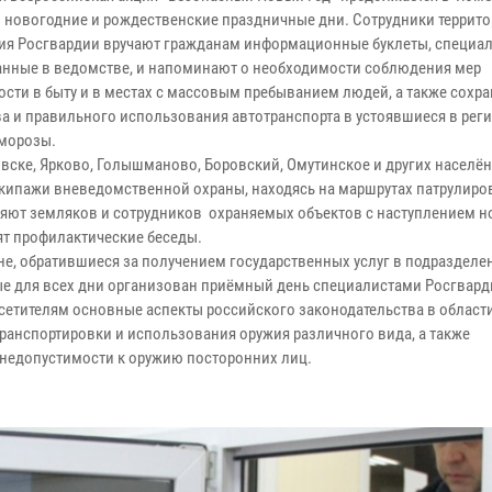
в новогодние и рождественские праздничные дни. Сотрудники террит
ия Росгвардии вручают гражданам информационные буклеты, специа
анные в ведомстве, и напоминают о необходимости соблюдения мер
ости в быту и в местах с массовым пребыванием людей, а также сохр
а и правильного использования автотранспорта в устоявшиеся в рег
морозы.
овске, Ярково, Голышманово, Боровский, Омутинское и других населё
экипажи вневедомственной охраны, находясь на маршрутах патрулиро
яют земляков и сотрудников охраняемых объектов с наступлением н
ят профилактические беседы.
не, обратившиеся за получением государственных услуг в подразделе
ые для всех дни организован приёмный день специалистами Росгвард
етителям основные аспекты российского законодательства в област
транспортировки и использования оружия различного вида, а также
недопустимости к оружию посторонних лиц.