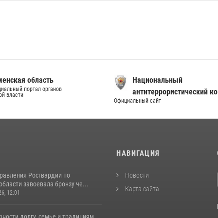
енская область
Национальный
иальный портал органов
антитеррористический к
ой власти
Официальный сайт
И
НАВИГАЦИЯ
равления Росгвардии по
Новости
бласти завоевала бронзу че...
Карта сайта
26, 12:01
ности долгу, семье и традициям