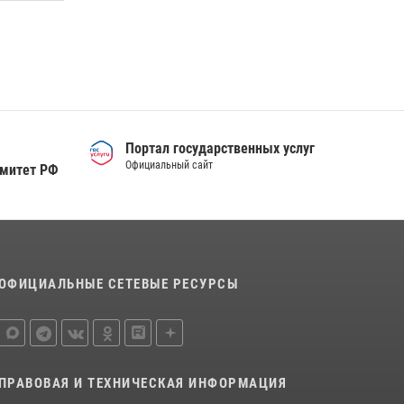
деятельности вневедомственной охраны
Росгвардии за первое полугодие 2026 года
15 июля 2026, 04:12
3
Сотрудники тюменского СОБР "Сова"
отработали навыки десантирования на Урале
16 июля 2026, 10:42
4
Портал государственных услуг
Официальный сайт
омитет РФ
ОФИЦИАЛЬНЫЕ СЕТЕВЫЕ РЕСУРСЫ
ПРАВОВАЯ И ТЕХНИЧЕСКАЯ ИНФОРМАЦИЯ