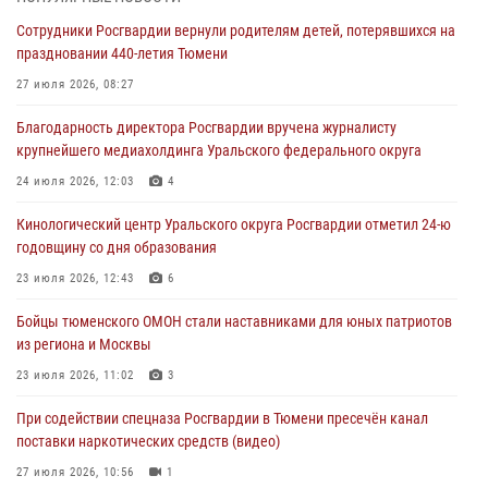
труженицу тыла из Тюмени
Сотрудники Росгвардии вернули родителям детей, потерявшихся на
04 августа 2026, 11:07
праздновании 440-летия Тюмени
Спецназ Росгвардии провел комплексную тренировку в полевых
27 июля 2026, 08:27
условиях в Тюменской области (видео)
Благодарность директора Росгвардии вручена журналисту
04 августа 2026, 06:28
4
1
крупнейшего медиахолдинга Уральского федерального округа
Тюменские правоохранители провели соревнования по стрельбе
24 июля 2026, 12:03
4
памяти офицера СОБР
Кинологический центр Уральского округа Росгвардии отметил 24-ю
03 августа 2026, 07:35
5
годовщину со дня образования
Росгвардия противодействует БПЛА ВСУ на южном направлении
23 июля 2026, 12:43
6
(видео)
Бойцы тюменского ОМОН стали наставниками для юных патриотов
03 августа 2026, 07:29
2
1
из региона и Москвы
23 июля 2026, 11:02
3
При содействии спецназа Росгвардии в Тюмени пресечён канал
поставки наркотических средств (видео)
27 июля 2026, 10:56
1