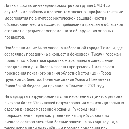
Личный состав инженерно-досмотровой группы ОМОН со
служебными собаками провели комплексно - профилактические
мероприятия по антитеррористической защищённости и
обследовали места массового пребывания граждан в областной
столице на предмет своевременного обнаружения опасных
предметов.
Особое внимание было уделено набережной города Тюмени, где
состоялись праздничные концерт и фейерверк. Тысячи горожан
пришли полюбоваться красочным зрелищем в завершении
праздничного дня. Впервые залпы прогремели 1 мая в честь
присвоения почетного звания областной столице - «Город
трудовой доблести». Почетное звание Указом Президента
Российской Федерации присвоено Тюмени в 2021 году.
На маршруты патрулирования улиц населённых пунктов региона
выехали более 80 экипажей патрулирования межмуниципальных
отделов вневедомственной охраны. Руководители
подразделений перед заступлением на службу довели до
личного состава служебно-боевые задачи на выходные дни, а
также напомнили подчинённым правила поведения при