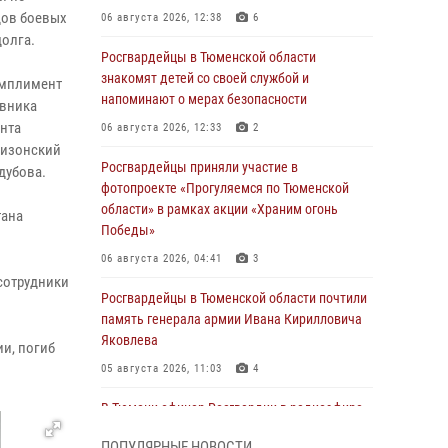
дов боевых
06 августа 2026, 12:38
6
долга.
Росгвардейцы в Тюменской области
знакомят детей со своей службой и
омплимент
напоминают о мерах безопасности
овника
нта
06 августа 2026, 12:33
2
мизонский
Росгвардейцы приняли участие в
дубова.
фотопроекте «Прогуляемся по Тюменской
области» в рамках акции «Храним огонь
тана
Победы»
06 августа 2026, 04:41
3
сотрудники
Росгвардейцы в Тюменской области почтили
память генерала армии Ивана Кирилловича
Яковлева
и, погиб
05 августа 2026, 11:03
4
В Тюмени офицер Росгвардии в радиоэфире
напомнил гражданам о мерах безопасного
ПОПУЛЯРНЫЕ НОВОСТИ