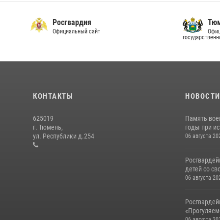
Росгвардия
Тюм
Официальный сайт
Офиц
государственн
КОНТАКТЫ
НОВОСТ
625019
Память вое
г. Тюмень,
годы при ис
ул. Республики д.254
06 августа 20
Росгвардей
детей со св
06 августа 20
Росгвардей
«Прогуляемс
06 августа 20