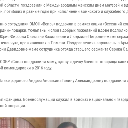
й области поздравили с Международным женским днём матерей и в
й, погибших в разные годы при исполнении воинского и служебного 
нно сотрудники ОМОН «Вепрь» подарили в рамках акции «Весенний к
ардии» подарки, тюльпаны и слова добрых пожеланий вдове подполк
Юрия Фирсова Светлане Васильевне и Людмиле Петровне-маме сержа
Степанчука, проживающих в Тюмени. Поздравления направлены в Ар
рии Давидовне-маме сотрудника отряда старшего сержанта Серика Са
СОБР «Сова» поздравили маму, вдову и дочку боевого товарища капи
й командировки в 2016 году.
публике рядового Андрея Аношкина Галину Александровну поздравили 
 Епифанцева. Военнослужащий служил в войсках национальной гварди
нной операции.