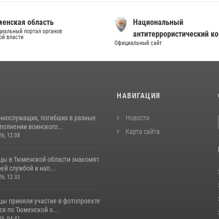
енская область
Национальный
иальный портал органов
антитеррористический к
ой власти
Официальный сайт
И
НАВИГАЦИЯ
ннослужащих, погибших в разные
Новости
полнении воинского...
Карта сайта
26, 12:38
цы в Тюменской области знакомят
оей службой и нап...
26, 12:33
цы приняли участие в фотопроекте
я по Тюменской о...
26, 04:41