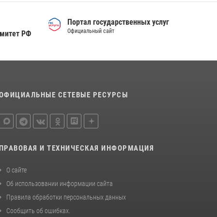
Сотрудники тюменского СОБР "Сова"
отработали навыки десантирования на Урале
Портал государственных услуг
16 июля 2026, 10:42
Официальный сайт
4
омитет РФ
Военнослужащие Росгвардии сбили дрон-
разведчик ВСУ на южном направлении
05 августа 2026, 05:35
ОФИЦИАЛЬНЫЕ СЕТЕВЫЕ РЕСУРСЫ
ПРАВОВАЯ И ТЕХНИЧЕСКАЯ ИНФОРМАЦИЯ
О сайте
Об использовании информации сайта
Правила обработки персональных данных
Сообщить об ошибках
.