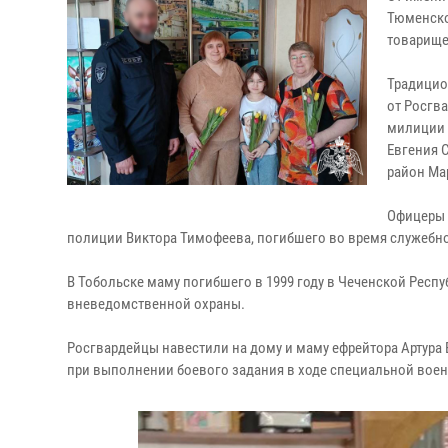
Тюменско
товарище
Традицио
от Росгв
милиции 
Евгения 
район Ма
Офицеры 
полиции Виктора Тимофеева, погибшего во время служебно
В Тобольске маму погибшего в 1999 году в Чеченской Рес
вневедомственной охраны.
Росгвардейцы навестили на дому и маму ефрейтора Артура
при выполнении боевого задания в ходе специальной вое