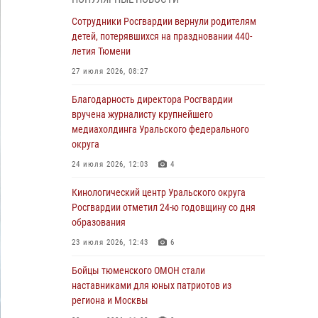
владения оружием
Сотрудники Росгвардии вернули родителям
05 августа 2026, 09:56
2
детей, потерявшихся на праздновании 440-
Военнослужащие Росгвардии сбили дрон-
летия Тюмени
разведчик ВСУ на южном направлении
27 июля 2026, 08:27
05 августа 2026, 05:35
Благодарность директора Росгвардии
Стальной характер продемонстрировали
вручена журналисту крупнейшего
росгвардейцы в ходе масштабных
медиахолдинга Уральского федерального
спортивных событий на Урале
округа
05 августа 2026, 05:22
6
2
24 июля 2026, 12:03
4
В Тюмени сотрудник Росгвардии во
Кинологический центр Уральского округа
внеслужебное время задержал виновника
Росгвардии отметил 24-ю годовщину со дня
ДТП
образования
05 августа 2026, 05:15
1
23 июля 2026, 12:43
6
Со 101-м Днём рождения поздравили
Бойцы тюменского ОМОН стали
сотрудники Росгвардии труженицу тыла из
наставниками для юных патриотов из
Тюмени
региона и Москвы