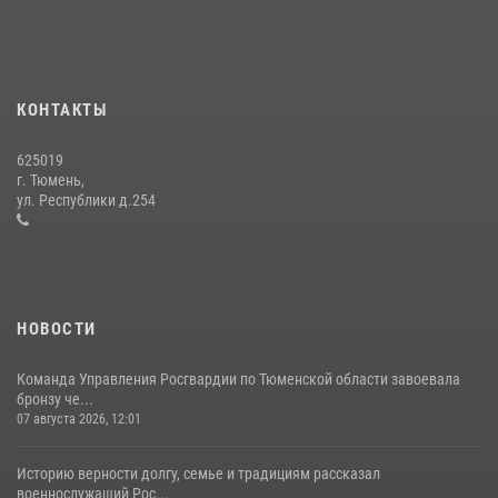
15 июля 2026, 04:12
3
Тюменский ОМОН «Вепрь» проводит для детей «Каникулы с
Росгвардией»
КОНТАКТЫ
10 июля 2026, 11:46
7
625019
Сотрудники тюменского СОБР "Сова" отработали навыки
г. Тюмень,
десантирования на Урале
ул. Республики д.254
16 июля 2026, 10:42
4
НОВОСТИ
Команда Управления Росгвардии по Тюменской области завоевала
бронзу че...
07 августа 2026, 12:01
Историю верности долгу, семье и традициям рассказал
военнослужащий Рос...