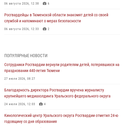
06 августа 2026, 12:38
6
Росгвардейцы в Тюменской области знакомят детей со своей
службой и напоминают о мерах безопасности
06 августа 2026, 12:33
2
Росгвардейцы приняли участие в фотопроекте «Прогуляемся по
Тюменской области» в рамках акции «Храним огонь Победы»
06 августа 2026, 04:41
3
ПОПУЛЯРНЫЕ НОВОСТИ
Сотрудники Росгвардии вернули родителям детей, потерявшихся на
Росгвардейцы в Тюменской области почтили память генерала
праздновании 440-летия Тюмени
армии Ивана Кирилловича Яковлева
27 июля 2026, 08:27
05 августа 2026, 11:03
4
Благодарность директора Росгвардии вручена журналисту
В Тюмени офицер Росгвардии в радиоэфире напомнил гражданам о
крупнейшего медиахолдинга Уральского федерального округа
мерах безопасного владения оружием
24 июля 2026, 12:03
4
05 августа 2026, 09:56
2
Кинологический центр Уральского округа Росгвардии отметил 24-ю
Военнослужащие Росгвардии сбили дрон-разведчик ВСУ на южном
годовщину со дня образования
направлении