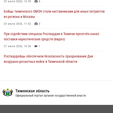
23 июля 2026, 12:43
6
05 августа 2026, 05:35
Бойцы тюменского ОМОН стали наставниками для юных патриотов
Стальной характер продемонстрировали росгвардейцы в ходе
из региона и Москвы
масштабных спортивных событий на Урале
23 июля 2026, 11:02
3
05 августа 2026, 05:22
6
2
При содействии спецназа Росгвардии в Тюмени пресечён канал
поставки наркотических средств (видео)
27 июля 2026, 10:56
1
Росгвардейцы обеспечили безопасность празднования Дня
воздушно-десантных войск в Тюменской области
03 августа 2026, 07:23
1
Военнослужащие Росгвардии сбили дрон-разведчик ВСУ на южном
направлении
Тюменская область
05 августа 2026, 05:35
Официальный портал органов государственной власти
В Тюменской области подведены итоги деятельности
вневедомственной охраны Росгвардии за первое полугодие 2026
года