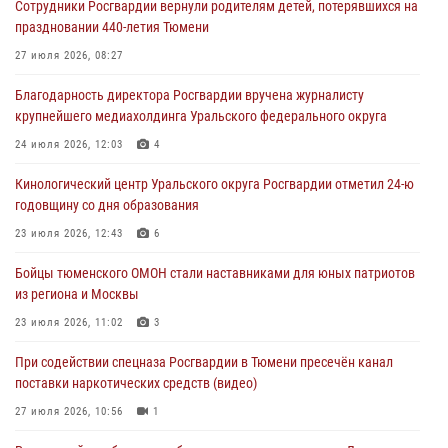
Сотрудники Росгвардии вернули родителям детей, потерявшихся на
04 августа 2026, 11:07
праздновании 440-летия Тюмени
Спецназ Росгвардии провел комплексную тренировку в полевых
27 июля 2026, 08:27
условиях в Тюменской области (видео)
Благодарность директора Росгвардии вручена журналисту
04 августа 2026, 06:28
4
1
крупнейшего медиахолдинга Уральского федерального округа
Тюменские правоохранители провели соревнования по стрельбе
24 июля 2026, 12:03
4
памяти офицера СОБР
Кинологический центр Уральского округа Росгвардии отметил 24-ю
03 августа 2026, 07:35
5
годовщину со дня образования
Росгвардия противодействует БПЛА ВСУ на южном направлении
23 июля 2026, 12:43
6
(видео)
Бойцы тюменского ОМОН стали наставниками для юных патриотов
03 августа 2026, 07:29
2
1
из региона и Москвы
23 июля 2026, 11:02
3
При содействии спецназа Росгвардии в Тюмени пресечён канал
поставки наркотических средств (видео)
27 июля 2026, 10:56
1