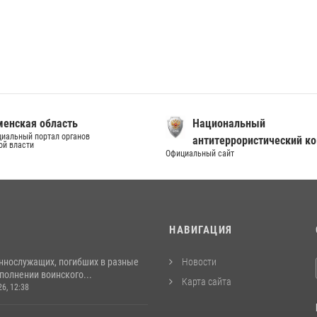
енская область
Национальный
иальный портал органов
антитеррористический к
ой власти
Официальный сайт
И
НАВИГАЦИЯ
ннослужащих, погибших в разные
Новости
полнении воинского...
Карта сайта
26, 12:38