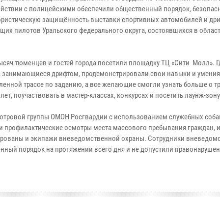
йствии с полицейскими обеспечили общественный порядок, безопасн
ористическую защищённость выставки спортивных автомобилей и дри
щих пилотов Уральского федерального округа, состоявшихся в облас
тысяч тюменцев и гостей города посетили площадку ТЦ «Сити Молл». Г
, занимающиеся дрифтом, продемонстрировали свои навыки и умения
ленной трассе по заданию, а все желающие смогли узнать больше о т
ет, поучаствовать в мастер-классах, конкурсах и посетить лаунж-зону
отровой группы ОМОН Росгвардии с использованием служебных соба
и профилактические осмотры места массового пребывания граждан, 
ированы и экипажи вневедомственной охраны. Сотрудники вневедом
нный порядок на протяжении всего дня и не допустили правонарушен