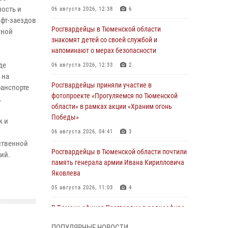
ость и
06 августа 2026, 12:38
6
фт-заездов
Росгвардейцы в Тюменской области
тной
знакомят детей со своей службой и
напоминают о мерах безопасности
де
06 августа 2026, 12:33
2
 на
Росгвардейцы приняли участие в
ранспорте
фотопроекте «Прогуляемся по Тюменской
.
области» в рамках акции «Храним огонь
Победы»
к и
и
06 августа 2026, 04:41
3
ственной
Росгвардейцы в Тюменской области почтили
ий.
память генерала армии Ивана Кирилловича
Яковлева
05 августа 2026, 11:03
4
В Тюмени офицер Росгвардии в радиоэфире
напомнил гражданам о мерах безопасного
ПОПУЛЯРНЫЕ НОВОСТИ