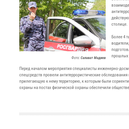
взаимоде
антитерр
действую
столице.
Более 4 
водители
подготов
прошлых л
Фото:
Салават Мадиев
Перед началом мероприятия специалисты инженерно-досм
спецсредств провели антитеррористические обследования 
прилегающую к нему территорию, к которым были сориент
охраны на постах физической охраны обеспечили обществе