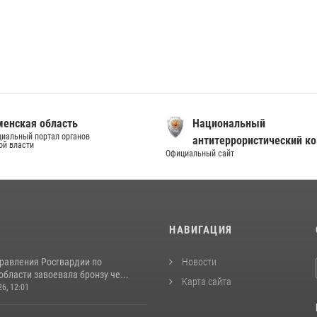
енская область
Национальный
иальный портал органов
антитеррористический к
ой власти
Официальный сайт
И
НАВИГАЦИЯ
равления Росгвардии по
Новости
бласти завоевала бронзу че...
Карта сайта
26, 12:01