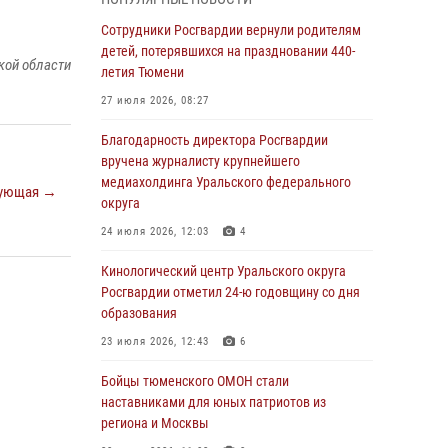
знакомят детей со своей службой и
напоминают о мерах безопасности
Сотрудники Росгвардии вернули родителям
детей, потерявшихся на праздновании 440-
06 августа 2026, 12:33
2
кой области
летия Тюмени
Росгвардейцы приняли участие в
27 июля 2026, 08:27
фотопроекте «Прогуляемся по Тюменской
области» в рамках акции «Храним огонь
Благодарность директора Росгвардии
Победы»
вручена журналисту крупнейшего
медиахолдинга Уральского федерального
06 августа 2026, 04:41
3
ующая →
округа
Росгвардейцы в Тюменской области почтили
24 июля 2026, 12:03
4
память генерала армии Ивана Кирилловича
Яковлева
Кинологический центр Уральского округа
Росгвардии отметил 24-ю годовщину со дня
05 августа 2026, 11:03
4
образования
В Тюмени офицер Росгвардии в радиоэфире
23 июля 2026, 12:43
6
напомнил гражданам о мерах безопасного
владения оружием
Бойцы тюменского ОМОН стали
наставниками для юных патриотов из
05 августа 2026, 09:56
2
региона и Москвы
Военнослужащие Росгвардии сбили дрон-