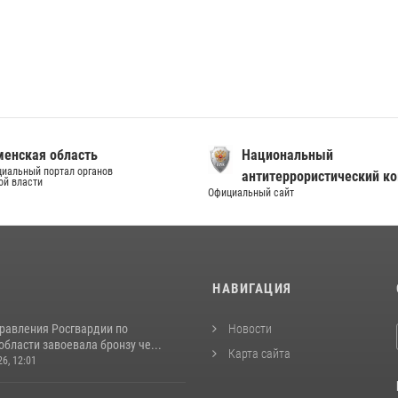
енская область
Национальный
иальный портал органов
антитеррористический к
ой власти
Официальный сайт
И
НАВИГАЦИЯ
равления Росгвардии по
Новости
бласти завоевала бронзу че...
Карта сайта
26, 12:01