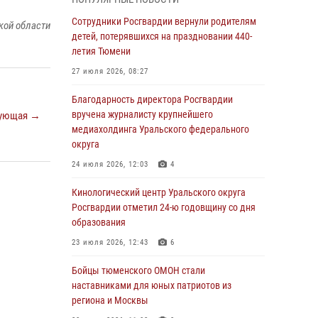
знакомят детей со своей службой и
напоминают о мерах безопасности
Сотрудники Росгвардии вернули родителям
кой области
детей, потерявшихся на праздновании 440-
06 августа 2026, 12:33
2
летия Тюмени
Росгвардейцы приняли участие в
27 июля 2026, 08:27
фотопроекте «Прогуляемся по Тюменской
области» в рамках акции «Храним огонь
Благодарность директора Росгвардии
Победы»
вручена журналисту крупнейшего
ующая →
медиахолдинга Уральского федерального
06 августа 2026, 04:41
3
округа
Росгвардейцы в Тюменской области почтили
24 июля 2026, 12:03
4
память генерала армии Ивана Кирилловича
Яковлева
Кинологический центр Уральского округа
Росгвардии отметил 24-ю годовщину со дня
05 августа 2026, 11:03
4
образования
В Тюмени офицер Росгвардии в радиоэфире
23 июля 2026, 12:43
6
напомнил гражданам о мерах безопасного
владения оружием
Бойцы тюменского ОМОН стали
наставниками для юных патриотов из
05 августа 2026, 09:56
2
региона и Москвы
Военнослужащие Росгвардии сбили дрон-