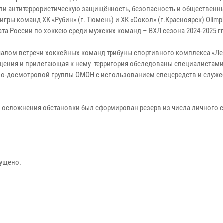
ли антитеррористическую защищённость, безопасность и общественн
игры команд ХК «Рубин» (г. Тюмень) и ХК «Сокол» (г.Красноярск) Olimp
та России по хоккею среди мужских команд – ВХЛ сезона 2024-2025 гг
чалом встречи хоккейных команд трибуны спортивного комплекса «Л
щения и прилегающая к нему территория обследованы специалистам
о-досмотровой группы ОМОН с использованием спецсредств и служ
й осложнения обстановки был сформирован резерв из числа личного 
ущено.