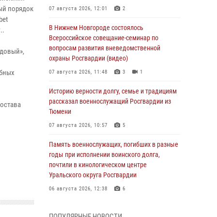
ый порядок
07 августа 2026, 12:01
2
bet
В Нижнем Новгороде состоялось
..
Всероссийское совещание-семинар по
вопросам развития вневедомственной
едовый»,
охраны Росгвардии (видео)
и
ебных
07 августа 2026, 11:48
3
1
Историю верности долгу, семье и традициям
рассказал военнослужащий Росгвардии из
состава
Тюмени
07 августа 2026, 10:57
5
Память военнослужащих, погибших в разные
годы при исполнении воинского долга,
почтили в кинологическом центре
Уральского округа Росгвардии
06 августа 2026, 12:38
6
Росгвардейцы в Тюменской области
ПОПУЛЯРНЫЕ НОВОСТИ