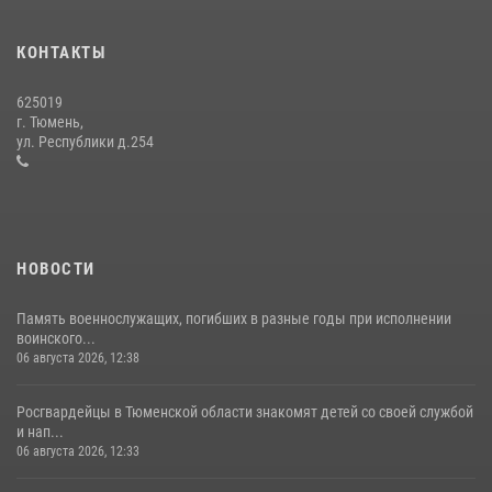
Сотрудники тюменского СОБР "Сова" отработали навыки
десантирования на Урале
КОНТАКТЫ
16 июля 2026, 10:42
4
625019
Военнослужащие Росгвардии сбили дрон-разведчик ВСУ на южном
г. Тюмень,
направлении
ул. Республики д.254
05 августа 2026, 05:35
НОВОСТИ
Память военнослужащих, погибших в разные годы при исполнении
воинского...
06 августа 2026, 12:38
Росгвардейцы в Тюменской области знакомят детей со своей службой
и нап...
06 августа 2026, 12:33