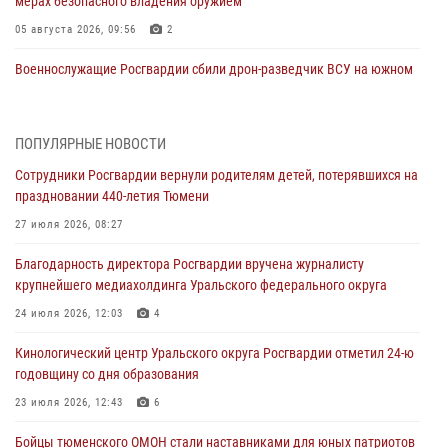
мерах безопасного владения оружием
05 августа 2026, 09:56
2
Военнослужащие Росгвардии сбили дрон-разведчик ВСУ на южном
направлении
05 августа 2026, 05:35
ПОПУЛЯРНЫЕ НОВОСТИ
Стальной характер продемонстрировали росгвардейцы в ходе
Сотрудники Росгвардии вернули родителям детей, потерявшихся на
масштабных спортивных событий на Урале
праздновании 440-летия Тюмени
05 августа 2026, 05:22
6
2
27 июля 2026, 08:27
В Тюмени сотрудник Росгвардии во внеслужебное время задержал
Благодарность директора Росгвардии вручена журналисту
виновника ДТП
крупнейшего медиахолдинга Уральского федерального округа
05 августа 2026, 05:15
1
24 июля 2026, 12:03
4
Со 101-м Днём рождения поздравили сотрудники Росгвардии
Кинологический центр Уральского округа Росгвардии отметил 24-ю
труженицу тыла из Тюмени
годовщину со дня образования
04 августа 2026, 11:07
23 июля 2026, 12:43
6
Спецназ Росгвардии провел комплексную тренировку в полевых
Бойцы тюменского ОМОН стали наставниками для юных патриотов
условиях в Тюменской области (видео)