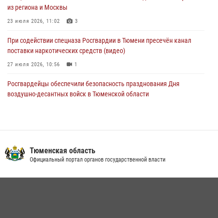
из региона и Москвы
04 августа 2026, 06:28
4
1
23 июля 2026, 11:02
3
При содействии спецназа Росгвардии в Тюмени пресечён канал
поставки наркотических средств (видео)
27 июля 2026, 10:56
1
Росгвардейцы обеспечили безопасность празднования Дня
воздушно-десантных войск в Тюменской области
03 августа 2026, 07:23
1
Тюменский ОМОН «Вепрь» проводит для детей «Каникулы с
Росгвардией»
Тюменская область
10 июля 2026, 11:46
7
Официальный портал органов государственной власти
В Тюменской области подведены итоги деятельности
вневедомственной охраны Росгвардии за первое полугодие 2026
года
15 июля 2026, 04:12
3