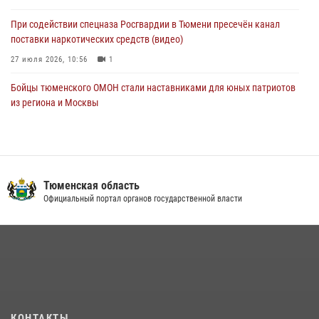
05 августа 2026, 11:03
4
При содействии спецназа Росгвардии в Тюмени пресечён канал
поставки наркотических средств (видео)
27 июля 2026, 10:56
1
Бойцы тюменского ОМОН стали наставниками для юных патриотов
из региона и Москвы
23 июля 2026, 11:02
3
Росгвардейцы обеспечили безопасность празднования Дня
воздушно-десантных войск в Тюменской области
Тюменская область
03 августа 2026, 07:23
1
Официальный портал органов государственной власти
Тюменский ОМОН «Вепрь» проводит для детей «Каникулы с
Росгвардией»
10 июля 2026, 11:46
7
В Тюменской области подведены итоги деятельности
вневедомственной охраны Росгвардии за первое полугодие 2026
года
КОНТАКТЫ