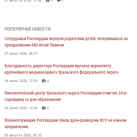
07 августа 2026, 11:48
3
1
Историю верности долгу, семье и традициям рассказал
военнослужащий Росгвардии из Тюмени
07 августа 2026, 10:57
5
ПОПУЛЯРНЫЕ НОВОСТИ
Сотрудники Росгвардии вернули родителям детей, потерявшихся на
Память военнослужащих, погибших в разные годы при исполнении
праздновании 440-летия Тюмени
воинского долга, почтили в кинологическом центре Уральского
округа Росгвардии
27 июля 2026, 08:27
06 августа 2026, 12:38
6
Благодарность директора Росгвардии вручена журналисту
крупнейшего медиахолдинга Уральского федерального округа
Росгвардейцы в Тюменской области знакомят детей со своей
службой и напоминают о мерах безопасности
24 июля 2026, 12:03
4
06 августа 2026, 12:33
2
Кинологический центр Уральского округа Росгвардии отметил 24-ю
годовщину со дня образования
Росгвардейцы приняли участие в фотопроекте «Прогуляемся по
Тюменской области» в рамках акции «Храним огонь Победы»
23 июля 2026, 12:43
6
06 августа 2026, 04:41
3
Военнослужащие Росгвардии сбили дрон-разведчик ВСУ на южном
направлении
Росгвардейцы в Тюменской области почтили память генерала
армии Ивана Кирилловича Яковлева
05 августа 2026, 05:35