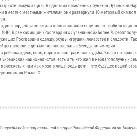
патриотическую акцию. В одном из населённых пунктов Луганской На
ки вместе с местными жителями они развернули 10-метровый символ
ва.
го, росгвардейцы посетили воспитанников социально-реабилитацио
 ЛНР. В рамках акции «Росгвардия с Луганщиной» более 70 ребят полу
ужащих Росгвардии одежду, обувь, игрушки, лекарства и сладости. Та
ейцы провели с детьми познавательные беседы по истории.
о ребёнка здесь, своя, порой очень трагичная судьба. Кто-то потерял р
 украинских националистов, есть и те, кто жил в неблагополучных се
 приезжать к ним как можно чаще, ведь дети – это будущее нашей стр
одполковник Роман О.
 службы войск национальной гвардии Российской Федерации по Тюменс