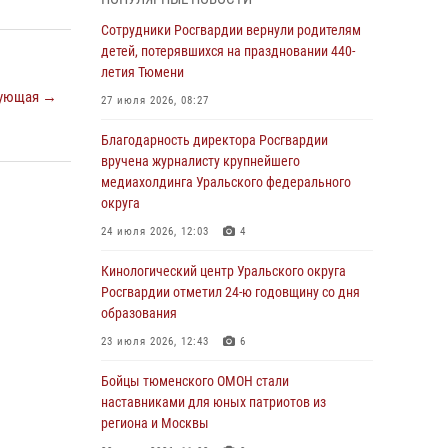
знакомят детей со своей службой и
напоминают о мерах безопасности
Сотрудники Росгвардии вернули родителям
детей, потерявшихся на праздновании 440-
06 августа 2026, 12:33
2
летия Тюмени
Росгвардейцы приняли участие в
ующая →
27 июля 2026, 08:27
фотопроекте «Прогуляемся по Тюменской
области» в рамках акции «Храним огонь
Благодарность директора Росгвардии
Победы»
вручена журналисту крупнейшего
медиахолдинга Уральского федерального
06 августа 2026, 04:41
3
округа
Росгвардейцы в Тюменской области почтили
24 июля 2026, 12:03
4
память генерала армии Ивана Кирилловича
Яковлева
Кинологический центр Уральского округа
Росгвардии отметил 24-ю годовщину со дня
05 августа 2026, 11:03
4
образования
В Тюмени офицер Росгвардии в радиоэфире
23 июля 2026, 12:43
6
напомнил гражданам о мерах безопасного
владения оружием
Бойцы тюменского ОМОН стали
наставниками для юных патриотов из
05 августа 2026, 09:56
2
региона и Москвы
Военнослужащие Росгвардии сбили дрон-