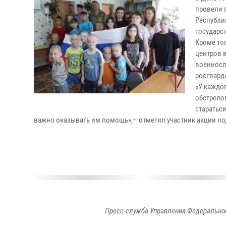
провели 
Республи
государст
Кроме то
центров в
военносл
росгвард
«У каждог
обстрелов
стараться
важно оказывать им помощь»,– отметил участник акции п
Пресс-служба Управления Федеральной