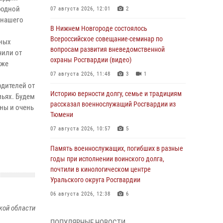
родной
07 августа 2026, 12:01
2
 нашего
В Нижнем Новгороде состоялось
Всероссийское совещание-семинар по
нных
вопросам развития вневедомственной
чили от
охраны Росгвардии (видео)
кже
07 августа 2026, 11:48
3
1
одителей от
Историю верности долгу, семье и традициям
мьях. Будем
рассказал военнослужащий Росгвардии из
аны и очень
Тюмени
07 августа 2026, 10:57
5
Память военнослужащих, погибших в разные
годы при исполнении воинского долга,
почтили в кинологическом центре
Уральского округа Росгвардии
06 августа 2026, 12:38
6
кой области
Росгвардейцы в Тюменской области
ПОПУЛЯРНЫЕ НОВОСТИ