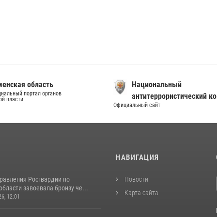
енская область
Национальный
иальный портал органов
антитеррористический к
ой власти
Официальный сайт
И
НАВИГАЦИЯ
равления Росгвардии по
Новости
бласти завоевала бронзу че...
Карта сайта
26, 12:01