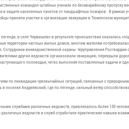
ственных командно-штабных учениях по безаварийному пропуску ве
я и защите населенных пунктов от ландшафтных пожаров. В рамках у
ейцы приняли участие в организации эвакуации в Тюменском муниц
 легенде, в селе Червишево в результате происшествия оказались «п
ые территории частных жилых домов, многим жителям потребовалас
я. Сотрудники вневедомственной охраны теруправления Росгвардии 
авителями других ведомств организовали эвакуацию, перекрыли дорог
наступающего половодья, четко выполняя поставленные задачи и од
тиям по ликвидации чрезвычайных ситуаций, связанных с природным
ь в поселке Андреевский, где по легенде, сильный ветер способствов
нными службами различных ведомств, привлекалось более 130 челов
и различных ведомств и служб отработали практические навыки взаи