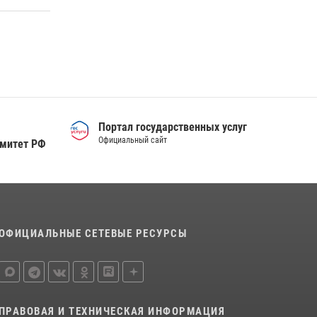
Сотрудники тюменского СОБР "Сова"
отработали навыки десантирования на Урале
16 июля 2026, 10:42
4
Военнослужащие Росгвардии сбили дрон-
разведчик ВСУ на южном направлении
05 августа 2026, 05:35
Портал государственных услуг
Официальный сайт
омитет РФ
ОФИЦИАЛЬНЫЕ СЕТЕВЫЕ РЕСУРСЫ
ПРАВОВАЯ И ТЕХНИЧЕСКАЯ ИНФОРМАЦИЯ