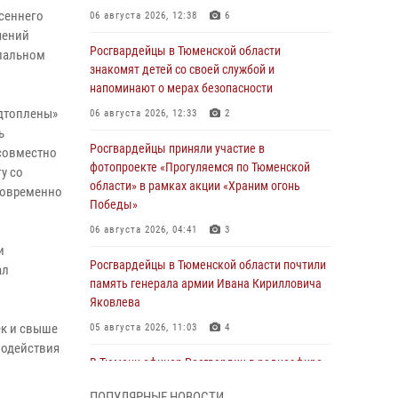
сеннего
06 августа 2026, 12:38
6
чений
Росгвардейцы в Тюменской области
ипальном
знакомят детей со своей службой и
напоминают о мерах безопасности
одтоплены»
06 августа 2026, 12:33
2
ь
Росгвардейцы приняли участие в
совместно
фотопроекте «Прогуляемся по Тюменской
у со
области» в рамках акции «Храним огонь
новременно
Победы»
06 августа 2026, 04:41
3
и
Росгвардейцы в Тюменской области почтили
ал
память генерала армии Ивана Кирилловича
Яковлева
ек и свыше
05 августа 2026, 11:03
4
модействия
В Тюмени офицер Росгвардии в радиоэфире
напомнил гражданам о мерах безопасного
ПОПУЛЯРНЫЕ НОВОСТИ