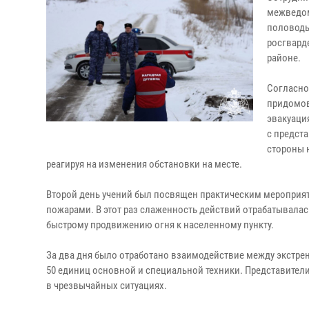
межведом
половодь
росгвард
районе.
Согласно
придомов
эвакуаци
с предст
стороны 
реагируя на изменения обстановки на месте.
Второй день учений был посвящен практическим мероприя
пожарами. В этот раз слаженность действий отрабатывалас
быстрому продвижению огня к населенному пункту.
За два дня было отработано взаимодействие между экстре
50 единиц основной и специальной техники. Представител
в чрезвычайных ситуациях.