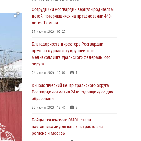
владения оружием
Сотрудники Росгвардии вернули родителям
05 августа 2026, 09:56
2
детей, потерявшихся на праздновании 440-
Военнослужащие Росгвардии сбили дрон-
летия Тюмени
разведчик ВСУ на южном направлении
27 июля 2026, 08:27
05 августа 2026, 05:35
Благодарность директора Росгвардии
Стальной характер продемонстрировали
вручена журналисту крупнейшего
росгвардейцы в ходе масштабных
медиахолдинга Уральского федерального
спортивных событий на Урале
округа
05 августа 2026, 05:22
6
2
24 июля 2026, 12:03
4
В Тюмени сотрудник Росгвардии во
Кинологический центр Уральского округа
внеслужебное время задержал виновника
Росгвардии отметил 24-ю годовщину со дня
ДТП
образования
05 августа 2026, 05:15
1
23 июля 2026, 12:43
6
Со 101-м Днём рождения поздравили
Бойцы тюменского ОМОН стали
сотрудники Росгвардии труженицу тыла из
наставниками для юных патриотов из
Тюмени
региона и Москвы