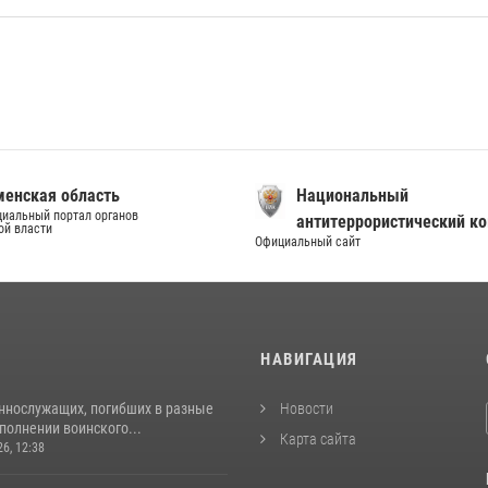
енская область
Национальный
иальный портал органов
антитеррористический к
ой власти
Официальный сайт
И
НАВИГАЦИЯ
ннослужащих, погибших в разные
Новости
полнении воинского...
Карта сайта
26, 12:38