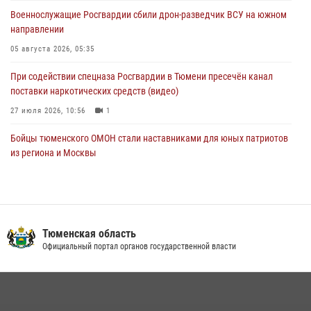
06 августа 2026, 04:41
3
Военнослужащие Росгвардии сбили дрон-разведчик ВСУ на южном
направлении
Росгвардейцы в Тюменской области почтили память генерала
армии Ивана Кирилловича Яковлева
05 августа 2026, 05:35
05 августа 2026, 11:03
4
При содействии спецназа Росгвардии в Тюмени пресечён канал
поставки наркотических средств (видео)
27 июля 2026, 10:56
1
Бойцы тюменского ОМОН стали наставниками для юных патриотов
из региона и Москвы
23 июля 2026, 11:02
3
Росгвардейцы обеспечили безопасность празднования Дня
воздушно-десантных войск в Тюменской области
Тюменская область
03 августа 2026, 07:23
1
Официальный портал органов государственной власти
Тюменский ОМОН «Вепрь» проводит для детей «Каникулы с
Росгвардией»
10 июля 2026, 11:46
7