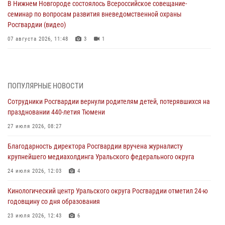
В Нижнем Новгороде состоялось Всероссийское совещание-
семинар по вопросам развития вневедомственной охраны
Росгвардии (видео)
07 августа 2026, 11:48
3
1
Историю верности долгу, семье и традициям рассказал
военнослужащий Росгвардии из Тюмени
07 августа 2026, 10:57
5
ПОПУЛЯРНЫЕ НОВОСТИ
Сотрудники Росгвардии вернули родителям детей, потерявшихся на
Память военнослужащих, погибших в разные годы при исполнении
праздновании 440-летия Тюмени
воинского долга, почтили в кинологическом центре Уральского
округа Росгвардии
27 июля 2026, 08:27
06 августа 2026, 12:38
6
Благодарность директора Росгвардии вручена журналисту
крупнейшего медиахолдинга Уральского федерального округа
Росгвардейцы в Тюменской области знакомят детей со своей
службой и напоминают о мерах безопасности
24 июля 2026, 12:03
4
06 августа 2026, 12:33
2
Кинологический центр Уральского округа Росгвардии отметил 24-ю
годовщину со дня образования
Росгвардейцы приняли участие в фотопроекте «Прогуляемся по
Тюменской области» в рамках акции «Храним огонь Победы»
23 июля 2026, 12:43
6