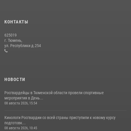
В Тюменской области подведены итоги деятельности
вневедомственной охраны Росгвардии за первое полугодие 2026
года
КОНТАКТЫ
15 июля 2026, 04:12
3
625019
Сотрудники тюменского СОБР "Сова" отработали навыки
г. Тюмень,
десантирования на Урале
ул. Республики д.254
16 июля 2026, 10:42
4
НОВОСТИ
Росгвардейцы в Тюменской области провели спортивные
мероприятия в День...
08 августа 2026, 15:54
Кинологи Росгвардии со всей страны приступили к новому курсу
подготовк...
08 августа 2026, 10:45