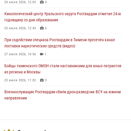
24 июля 2026, 12:03
4
05 августа 2026, 09:56
2
Кинологический центр Уральского округа Росгвардии отметил 24-ю
Военнослужащие Росгвардии сбили дрон-разведчик ВСУ на южном
годовщину со дня образования
направлении
23 июля 2026, 12:43
6
05 августа 2026, 05:35
При содействии спецназа Росгвардии в Тюмени пресечён канал
Стальной характер продемонстрировали росгвардейцы в ходе
поставки наркотических средств (видео)
масштабных спортивных событий на Урале
27 июля 2026, 10:56
1
05 августа 2026, 05:22
6
2
Бойцы тюменского ОМОН стали наставниками для юных патриотов
из региона и Москвы
23 июля 2026, 11:02
3
Военнослужащие Росгвардии сбили дрон-разведчик ВСУ на южном
направлении
05 августа 2026, 05:35
Росгвардейцы обеспечили безопасность празднования Дня
воздушно-десантных войск в Тюменской области