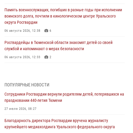
Память военнослужащих, погибших в разные годы при исполнении
воинского долга, почтили в кинологическом центре Уральского
округа Росгвардии
06 августа 2026, 12:38
6
Росгвардейцы в Тюменской области знакомят детей со своей
службой и напоминают о мерах безопасности
06 августа 2026, 12:33
2
Росгвардейцы приняли участие в фотопроекте «Прогуляемся по
Тюменской области» в рамках акции «Храним огонь Победы»
06 августа 2026, 04:41
3
ПОПУЛЯРНЫЕ НОВОСТИ
Сотрудники Росгвардии вернули родителям детей, потерявшихся на
Росгвардейцы в Тюменской области почтили память генерала
праздновании 440-летия Тюмени
армии Ивана Кирилловича Яковлева
27 июля 2026, 08:27
05 августа 2026, 11:03
4
Благодарность директора Росгвардии вручена журналисту
В Тюмени офицер Росгвардии в радиоэфире напомнил гражданам о
крупнейшего медиахолдинга Уральского федерального округа
мерах безопасного владения оружием