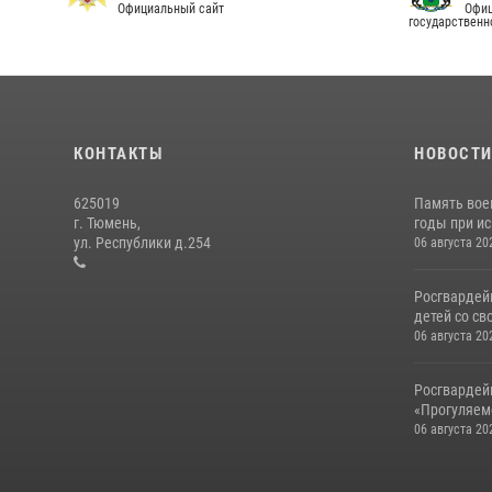
Официальный сайт
Офиц
государственн
КОНТАКТЫ
НОВОСТ
625019
Память вое
г. Тюмень,
годы при ис
ул. Республики д.254
06 августа 20
Росгвардей
детей со св
06 августа 20
Росгвардей
«Прогуляемс
06 августа 20