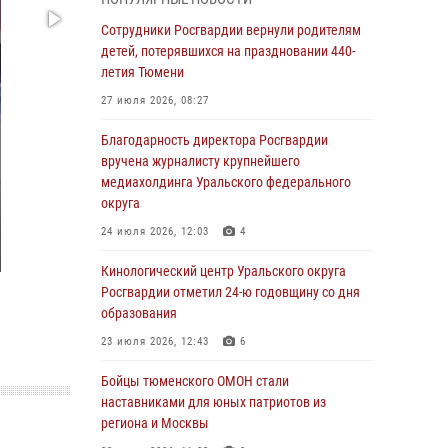
владения оружием
Сотрудники Росгвардии вернули родителям
05 августа 2026, 09:56
2
детей, потерявшихся на праздновании 440-
Военнослужащие Росгвардии сбили дрон-
летия Тюмени
разведчик ВСУ на южном направлении
27 июля 2026, 08:27
05 августа 2026, 05:35
Благодарность директора Росгвардии
Стальной характер продемонстрировали
вручена журналисту крупнейшего
росгвардейцы в ходе масштабных
медиахолдинга Уральского федерального
спортивных событий на Урале
округа
05 августа 2026, 05:22
6
2
24 июля 2026, 12:03
4
В Тюмени сотрудник Росгвардии во
Кинологический центр Уральского округа
внеслужебное время задержал виновника
Росгвардии отметил 24-ю годовщину со дня
ДТП
образования
05 августа 2026, 05:15
1
23 июля 2026, 12:43
6
Со 101-м Днём рождения поздравили
Бойцы тюменского ОМОН стали
сотрудники Росгвардии труженицу тыла из
наставниками для юных патриотов из
Тюмени
региона и Москвы