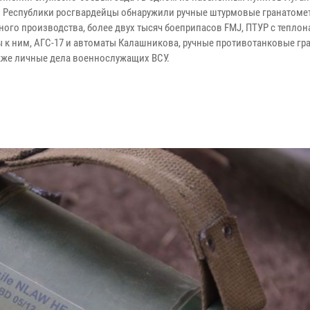
 Республики росгвардейцы обнаружили ручные штурмовые гранатоме
ного производства, более двух тысяч боеприпасов FMJ, ПТУР с тепло
ы к ним, АГС-17 и автоматы Калашникова, ручные противотанковые гра
акже личные дела военнослужащих ВСУ.