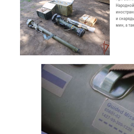
Народной
иностран
и снаряд
мин, а т