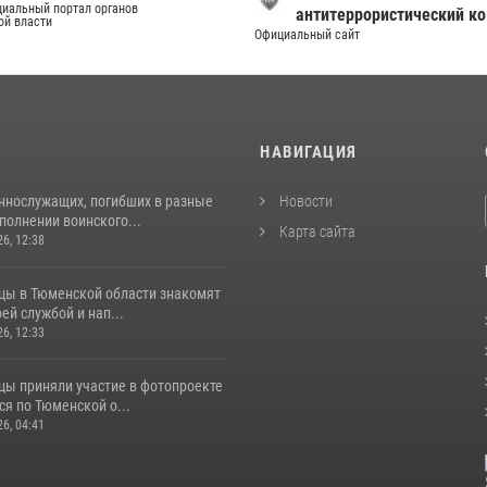
иальный портал органов
антитеррористический к
ой власти
Официальный сайт
И
НАВИГАЦИЯ
ннослужащих, погибших в разные
Новости
полнении воинского...
Карта сайта
26, 12:38
цы в Тюменской области знакомят
оей службой и нап...
26, 12:33
цы приняли участие в фотопроекте
я по Тюменской о...
26, 04:41