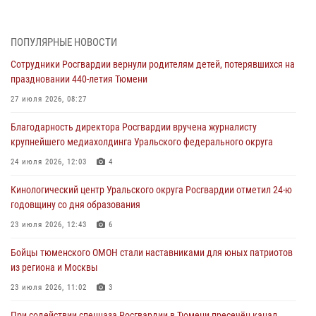
направлении
05 августа 2026, 05:35
ПОПУЛЯРНЫЕ НОВОСТИ
Стальной характер продемонстрировали росгвардейцы в ходе
Сотрудники Росгвардии вернули родителям детей, потерявшихся на
масштабных спортивных событий на Урале
праздновании 440-летия Тюмени
05 августа 2026, 05:22
6
2
27 июля 2026, 08:27
В Тюмени сотрудник Росгвардии во внеслужебное время задержал
Благодарность директора Росгвардии вручена журналисту
виновника ДТП
крупнейшего медиахолдинга Уральского федерального округа
05 августа 2026, 05:15
1
24 июля 2026, 12:03
4
Со 101-м Днём рождения поздравили сотрудники Росгвардии
Кинологический центр Уральского округа Росгвардии отметил 24-ю
труженицу тыла из Тюмени
годовщину со дня образования
04 августа 2026, 11:07
23 июля 2026, 12:43
6
Спецназ Росгвардии провел комплексную тренировку в полевых
Бойцы тюменского ОМОН стали наставниками для юных патриотов
условиях в Тюменской области (видео)
из региона и Москвы
04 августа 2026, 06:28
4
1
23 июля 2026, 11:02
3
При содействии спецназа Росгвардии в Тюмени пресечён канал