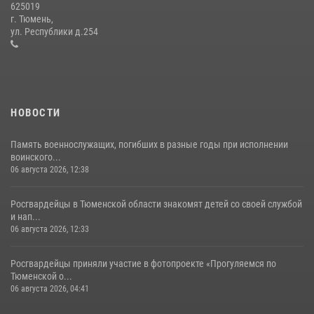
625019
Росгвардейцы в День семьи, любви и верности оказали помощь
г. Тюмень,
жителям Тюмени, оказавшимся в сложной жизненной ситуации
ул. Республики д.254
08 июля 2026, 09:38
5
НОВОСТИ
Память военнослужащих, погибших в разные годы при исполнении
воинского...
06 августа 2026, 12:38
Росгвардейцы в Тюменской области знакомят детей со своей службой
и нап...
06 августа 2026, 12:33
Росгвардейцы приняли участие в фотопроекте «Прогуляемся по
Тюменской о...
06 августа 2026, 04:41