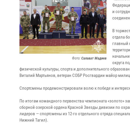
Федераци
и сотруд
соединен
В торжес
отдела б
главный 
территор
начальни
Фото:
Салават Мадиев
округа п
физической культуры, спорта и дополнительного образова
Виталий Мартьянов, ветеран СОБР Росгвардии майор милици
Спортсмены продемонстрировали волю к победе и интересн
По итогам командного первенства чемпионата «золото» за
сборной озерской ордена Красной Звезды дивизии по охра
лидеров — спортсмены из 12-го отдельного отряда специал
Нижний Тагил).