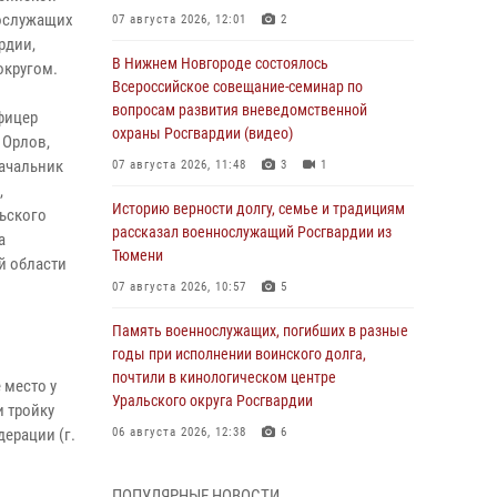
нослужащих
07 августа 2026, 12:01
2
рдии,
В Нижнем Новгороде состоялось
округом.
Всероссийское совещание-семинар по
вопросам развития вневедомственной
фицер
охраны Росгвардии (видео)
 Орлов,
ачальник
07 августа 2026, 11:48
3
1
,
Историю верности долгу, семье и традициям
льского
рассказал военнослужащий Росгвардии из
а
Тюмени
й области
07 августа 2026, 10:57
5
Память военнослужащих, погибших в разные
годы при исполнении воинского долга,
почтили в кинологическом центре
 место у
Уральского округа Росгвардии
и тройку
ерации (г.
06 августа 2026, 12:38
6
Росгвардейцы в Тюменской области
ПОПУЛЯРНЫЕ НОВОСТИ