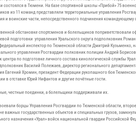
и состоялся в Тюмени. На базе спортивной школы «Прибой» 75 воен
ников из 11 команд представляли территориальные управления Росгва
ия и воинские части, непосредственного подчинения командующему 
твенной обстановке спортсменов и болельщиков поприветствовали о
оевой подготовки управления Уральского округа подполковник Роман
федеральный инспектор по Тюменской области Дмитрий Кузьменко, н
иального управления Росгвардии полковник полиции Андрей Борисов
к центра по подготовке личного состава кинологической службы Ура
одполковник Василий Полежаев, директор регионального департамент
ния Евгений Хромин, президент Федерации рукопашного боя Тюменско
и в отставке Юрий Нифантов и другие почётные гости.
ые, честные поединки, а болельщики поддерживали их.
воевали борцы Управления Росгвардии по Тюменской области, второе
не важных государственных объектов и специальных грузов, замкнул
ьного назначения «Урал» войск национальной гвардии Российской Фед