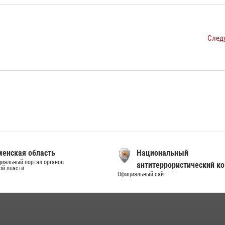
След
енская область
Национальный
иальный портал органов
антитеррористический к
ой власти
Официальный сайт