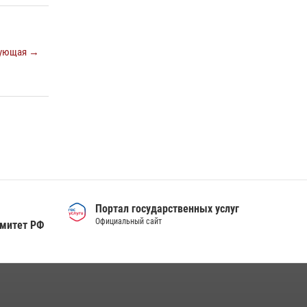
Тюменский ОМОН «Вепрь» проводит для
детей «Каникулы с Росгвардией»
10 июля 2026, 11:46
7
ующая →
Сотрудники тюменского СОБР "Сова"
отработали навыки десантирования на Урале
16 июля 2026, 10:42
4
Портал государственных услуг
Официальный сайт
омитет РФ