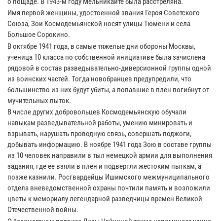
о пощаде. В 1943-м году Мельникайте была расстреляна.
Имя первой женщины, удостоенной звания Героя Советского
Союза, Зои Космодемьянской носят улицы Тюмени и села
Большое Сорокино.
В октябре 1941 года, в самые тяжелые дни обороны Москвы,
ученица 10 класса по собственной инициативе была зачислена
рядовой в состав разведывательно-диверсионной группы одной
из воинских частей. Тогда новобранцев предупредили, что
большинство из них будут убиты, а попавшие в плен погибнут от
мучительных пыток.
В числе других добровольцев Космодемьянскую обучали
навыкам разведывательной работы, умению минировать и
взрывать, нарушать проводную связь, совершать поджоги,
добывать информацию. В ноябре 1941 года Зою в составе группы
из 10 человек направили в тыл немецкой армии для выполнения
задания, где ее взяли в плен и подвергли жестоким пыткам, а
позже казнили. Росгвардейцы Ишимского межмуниципального
отдела вневедомственной охраны почтили память и возложили
цветы к мемориалу легендарной разведчицы времен Великой
Отечественной войны.