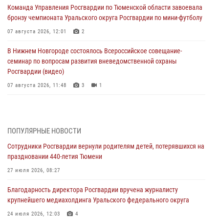
Команда Управления Росгвардии по Тюменской области завоевала
бронзу чемпионата Уральского округа Росгвардии по мини-футболу
07 августа 2026, 12:01
2
В Нижнем Новгороде состоялось Всероссийское совещание-
семинар по вопросам развития вневедомственной охраны
Росгвардии (видео)
07 августа 2026, 11:48
3
1
Историю верности долгу, семье и традициям рассказал
военнослужащий Росгвардии из Тюмени
07 августа 2026, 10:57
5
ПОПУЛЯРНЫЕ НОВОСТИ
Сотрудники Росгвардии вернули родителям детей, потерявшихся на
Память военнослужащих, погибших в разные годы при исполнении
праздновании 440-летия Тюмени
воинского долга, почтили в кинологическом центре Уральского
округа Росгвардии
27 июля 2026, 08:27
06 августа 2026, 12:38
6
Благодарность директора Росгвардии вручена журналисту
крупнейшего медиахолдинга Уральского федерального округа
Росгвардейцы в Тюменской области знакомят детей со своей
службой и напоминают о мерах безопасности
24 июля 2026, 12:03
4