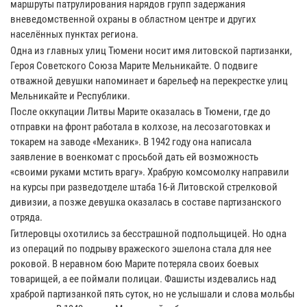
маршруты патрулирования нарядов групп задержания
вневедомственной охраны в областном центре и других
населённых пунктах региона.
Одна из главных улиц Тюмени носит имя литовской партизанки,
Героя Советского Союза Марите Мельникайте. О подвиге
отважной девушки напоминает и барельеф на перекрестке улиц
Мельникайте и Республики.
После оккупации Литвы Марите оказалась в Тюмени, где до
отправки на фронт работала в колхозе, на лесозаготовках и
токарем на заводе «Механик». В 1942 году она написала
заявление в военкомат с просьбой дать ей возможность
«своими руками мстить врагу». Храбрую комсомолку направили
на курсы при разведотделе штаба 16-й Литовской стрелковой
дивизии, а позже девушка оказалась в составе партизанского
отряда.
Гитлеровцы охотились за бесстрашной подпольщицей. Но одна
из операций по подрыву вражеского эшелона стала для нее
роковой. В неравном бою Марите потеряла своих боевых
товарищей, а ее поймали полицаи. Фашисты издевались над
храброй партизанкой пять суток, но не услышали и слова мольбы