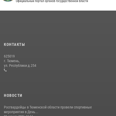
Официальный портал органов государственной власти
В Тюменской области подведены итоги деятельности
вневедомственной охраны Росгвардии за первое полугодие 2026
года
15 июля 2026, 04:12
3
Тюменский ОМОН «Вепрь» проводит для детей «Каникулы с
Росгвардией»
КОНТАКТЫ
10 июля 2026, 11:46
7
625019
Сотрудники тюменского СОБР "Сова" отработали навыки
г. Тюмень,
десантирования на Урале
ул. Республики д.254
16 июля 2026, 10:42
4
НОВОСТИ
Росгвардейцы в Тюменской области провели спортивные
мероприятия в День...