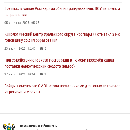
06 августа 2026, 12:33
2
Военнослужащие Росгвардии сбили дрон-разведчик ВСУ на южном
направлении
Росгвардейцы приняли участие в фотопроекте «Прогуляемся по
Тюменской области» в рамках акции «Храним огонь Победы»
05 августа 2026, 05:35
06 августа 2026, 04:41
3
Кинологический центр Уральского округа Росгвардии отметил 24-ю
годовщину со дня образования
Росгвардейцы в Тюменской области почтили память генерала
армии Ивана Кирилловича Яковлева
23 июля 2026, 12:43
6
05 августа 2026, 11:03
4
При содействии спецназа Росгвардии в Тюмени пресечён канал
поставки наркотических средств (видео)
27 июля 2026, 10:56
1
Бойцы тюменского ОМОН стали наставниками для юных патриотов
из региона и Москвы
23 июля 2026, 11:02
3
Росгвардейцы обеспечили безопасность празднования Дня
воздушно-десантных войск в Тюменской области
Тюменская область
03 августа 2026, 07:23
1