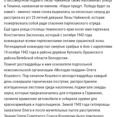
О бессмертном подвиге Лизы Чайкиной также напоминает улица
в Тюмени, названная ее именем. «Наши придут. Победа будет за
нами!» - именно такие слова вырвались за несколько секунд до
расстрела из уст 23-летней девушки Лизы Чайкиной, которая
пожертвовала собой ради спасения партизанского отряда.
Ещё одна улица столицы тюменского края носит имя партизана
Константина Заслонова, который с октября 1942 года
командовал всеми партизанскими силами оршанской зоны.
Легендарный командир пал смертью храбрых в бою с карателями
14 ноября 1942 года в районе деревни Куповать Оршанского
района Витебской области Белоруссии.
Помнят росгвардейцы и имя основателя подпольной
комсомольской организации «Молодая гвардия» Олега
Кошевого. Под началом Кошевого молодогвардейцы каждый
день совершали героические поступки: распространяли
агитационные листовки среди населения, поджигали скирды
зерна, которые предназначались для отправки в Германию,
громили вражеские автомобили и собирали оружие для
красноармейцев и подпольщиков. Зимой 1943 года гитлеровцы
захватили Олега и после мучительных пыток расстреляли.
Звание Героя Советского Союза Кошевому было присвоено