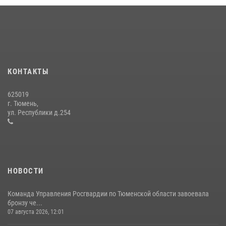
вневедомственной охраны Росгвардии за первое полугодие 2026
года
15 июля 2026, 04:12
3
Тюменский ОМОН «Вепрь» проводит для детей «Каникулы с
Росгвардией»
КОНТАКТЫ
10 июля 2026, 11:46
7
625019
Сотрудники тюменского СОБР "Сова" отработали навыки
г. Тюмень,
десантирования на Урале
ул. Республики д.254
16 июля 2026, 10:42
4
НОВОСТИ
Команда Управления Росгвардии по Тюменской области завоевала
бронзу че...
07 августа 2026, 12:01