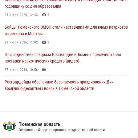
Военнослужащие Росгвардии сбили дрон-разведчик ВСУ на южном
годовщину со дня образования
направлении
23 июля 2026, 12:43
6
05 августа 2026, 05:35
Бойцы тюменского ОМОН стали наставниками для юных патриотов
Стальной характер продемонстрировали росгвардейцы в ходе
из региона и Москвы
масштабных спортивных событий на Урале
23 июля 2026, 11:02
3
05 августа 2026, 05:22
6
2
При содействии спецназа Росгвардии в Тюмени пресечён канал
поставки наркотических средств (видео)
27 июля 2026, 10:56
1
Росгвардейцы обеспечили безопасность празднования Дня
воздушно-десантных войск в Тюменской области
03 августа 2026, 07:23
1
Военнослужащие Росгвардии сбили дрон-разведчик ВСУ на южном
направлении
Тюменская область
05 августа 2026, 05:35
Официальный портал органов государственной власти
В Тюменской области подведены итоги деятельности