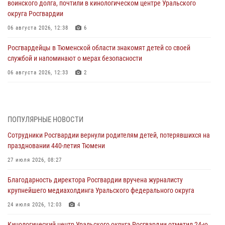
воинского долга, почтили в кинологическом центре Уральского
округа Росгвардии
06 августа 2026, 12:38
6
Росгвардейцы в Тюменской области знакомят детей со своей
службой и напоминают о мерах безопасности
06 августа 2026, 12:33
2
Росгвардейцы приняли участие в фотопроекте «Прогуляемся по
Тюменской области» в рамках акции «Храним огонь Победы»
06 августа 2026, 04:41
3
ПОПУЛЯРНЫЕ НОВОСТИ
Сотрудники Росгвардии вернули родителям детей, потерявшихся на
Росгвардейцы в Тюменской области почтили память генерала
праздновании 440-летия Тюмени
армии Ивана Кирилловича Яковлева
27 июля 2026, 08:27
05 августа 2026, 11:03
4
Благодарность директора Росгвардии вручена журналисту
В Тюмени офицер Росгвардии в радиоэфире напомнил гражданам о
крупнейшего медиахолдинга Уральского федерального округа
мерах безопасного владения оружием
24 июля 2026, 12:03
4
05 августа 2026, 09:56
2
Кинологический центр Уральского округа Росгвардии отметил 24-ю