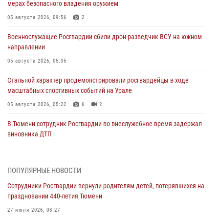
мерах безопасного владения оружием
05 августа 2026, 09:56
2
Военнослужащие Росгвардии сбили дрон-разведчик ВСУ на южном
направлении
05 августа 2026, 05:35
Стальной характер продемонстрировали росгвардейцы в ходе
масштабных спортивных событий на Урале
05 августа 2026, 05:22
6
2
В Тюмени сотрудник Росгвардии во внеслужебное время задержал
виновника ДТП
05 августа 2026, 05:15
1
Со 101-м Днём рождения поздравили сотрудники Росгвардии
ПОПУЛЯРНЫЕ НОВОСТИ
труженицу тыла из Тюмени
Сотрудники Росгвардии вернули родителям детей, потерявшихся на
04 августа 2026, 11:07
праздновании 440-летия Тюмени
Спецназ Росгвардии провел комплексную тренировку в полевых
27 июля 2026, 08:27