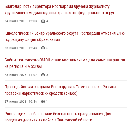
условиях в Тюменской области (видео)
Благодарность директора Росгвардии вручена журналисту
04 августа 2026, 06:28
4
1
крупнейшего медиахолдинга Уральского федерального округа
Тюменские правоохранители провели соревнования по стрельбе
24 июля 2026, 12:03
4
памяти офицера СОБР
Кинологический центр Уральского округа Росгвардии отметил 24-ю
03 августа 2026, 07:35
5
годовщину со дня образования
Росгвардия противодействует БПЛА ВСУ на южном направлении
23 июля 2026, 12:43
6
(видео)
Бойцы тюменского ОМОН стали наставниками для юных патриотов
03 августа 2026, 07:29
2
1
из региона и Москвы
23 июля 2026, 11:02
3
При содействии спецназа Росгвардии в Тюмени пресечён канал
поставки наркотических средств (видео)
27 июля 2026, 10:56
1
Росгвардейцы обеспечили безопасность празднования Дня
воздушно-десантных войск в Тюменской области
03 августа 2026, 07:23
1