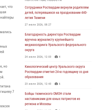
владения оружием
ает, что
Сотрудники Росгвардии вернули родителям
05 августа 2026, 09:56
2
вшая
детей, потерявшихся на праздновании 440-
 снайперы
Военнослужащие Росгвардии сбили дрон-
летия Тюмени
разведчик ВСУ на южном направлении
27 июля 2026, 08:27
05 августа 2026, 05:35
имались
Благодарность директора Росгвардии
Стальной характер продемонстрировали
вручена журналисту крупнейшего
росгвардейцы в ходе масштабных
медиахолдинга Уральского федерального
омных
спортивных событий на Урале
округа
тей
05 августа 2026, 05:22
6
2
24 июля 2026, 12:03
4
к, но
В Тюмени сотрудник Росгвардии во
Кинологический центр Уральского округа
внеслужебное время задержал виновника
ем
Росгвардии отметил 24-ю годовщину со дня
ДТП
ой.
образования
05 августа 2026, 05:15
1
23 июля 2026, 12:43
6
апитана
Игишеву 7
Со 101-м Днём рождения поздравили
Бойцы тюменского ОМОН стали
сотрудники Росгвардии труженицу тыла из
наставниками для юных патриотов из
Тюмени
региона и Москвы
лексея