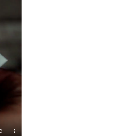
Военнослужащие Росгвардии сбили дрон-
разведчик ВСУ на южном направлении
05 августа 2026, 05:35
Сотрудники тюменского СОБР "Сова"
отработали навыки десантирования на Урале
16 июля 2026, 10:42
4