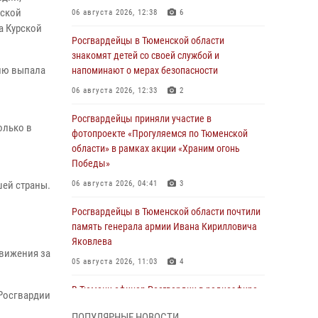
вской
06 августа 2026, 12:38
6
а Курской
Росгвардейцы в Тюменской области
знакомят детей со своей службой и
олю выпала
напоминают о мерах безопасности
06 августа 2026, 12:33
2
Росгвардейцы приняли участие в
олько в
фотопроекте «Прогуляемся по Тюменской
области» в рамках акции «Храним огонь
Победы»
шей страны.
06 августа 2026, 04:41
3
Росгвардейцы в Тюменской области почтили
память генерала армии Ивана Кирилловича
Яковлева
движения за
05 августа 2026, 11:03
4
В Тюмени офицер Росгвардии в радиоэфире
 Росгвардии
напомнил гражданам о мерах безопасного
ПОПУЛЯРНЫЕ НОВОСТИ