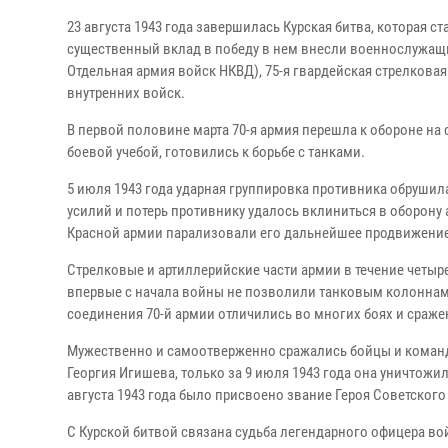
23 августа 1943 года завершилась Курская битва, которая 
существенный вклад в победу в нем внесли военнослужащ
Отдельная армия войск НКВД), 75-я гвардейская стрелкова
внутренних войск.
В первой половине марта 70-я армия перешла к обороне на
боевой учебой, готовились к борьбе с танками.
5 июля 1943 года ударная группировка противника обрушил
усилий и потерь противнику удалось вклиниться в оборону
Красной армии парализовали его дальнейшее продвижение
Стрелковые и артиллерийские части армии в течение четыр
впервые с начала войны не позволили танковым колоннам
соединения 70-й армии отличились во многих боях и сражен
Мужественно и самоотверженно сражались бойцы и команди
Георгия Игишева, только за 9 июля 1943 года она уничтожи
августа 1943 года было присвоено звание Героя Советского
С Курской битвой связана судьба легендарного офицера во