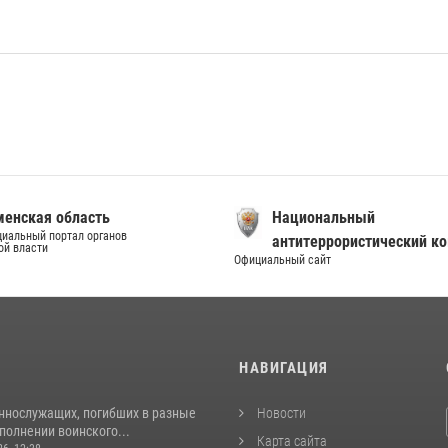
енская область
Национальный
иальный портал органов
антитеррористический к
ой власти
Официальный сайт
И
НАВИГАЦИЯ
ннослужащих, погибших в разные
Новости
полнении воинского...
Карта сайта