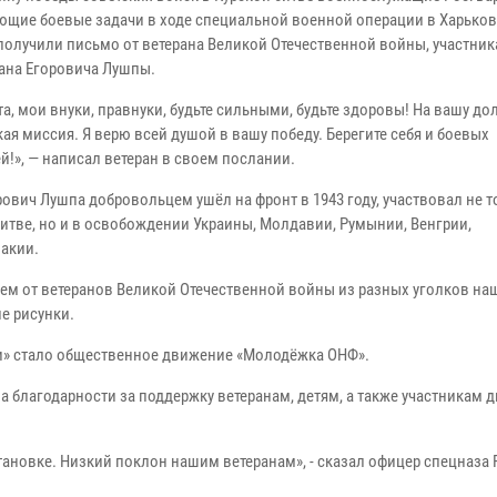
щие боевые задачи в ходе специальной военной операции в Харько
 получили письмо от ветерана Великой Отечественной войны, участник
ана Егоровича Лушпы.
та, мои внуки, правнуки, будьте сильными, будьте здоровы! На вашу д
ая миссия. Я верю всей душой в вашу победу. Берегите себя и боевых
й!», — написал ветеран в своем послании.
ович Лушпа добровольцем ушёл на фронт в 1943 году, участвовал не т
битве, но и в освобождении Украины, Молдавии, Румынии, Венгрии,
акии.
ем от ветеранов Великой Отечественной войны из разных уголков на
е рисунки.
и» стало общественное движение «Молодёжка ОНФ».
благодарности за поддержку ветеранам, детям, а также участникам 
тановке. Низкий поклон нашим ветеранам», - сказал офицер спецназа