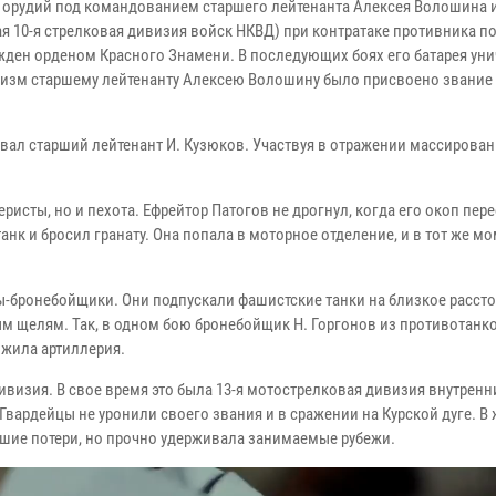
м орудий под командованием старшего лейтенанта Алексея Волошина и
 10-я стрелковая дивизия войск НКВД) при контратаке противника по
жден орденом Красного Знамени. В последующих боях его батарея ун
ероизм старшему лейтенанту Алексею Волошину было присвоено звание
вал старший лейтенант И. Кузюков. Участвуя в отражении массирова
исты, но и пехота. Ефрейтор Патогов не дрогнул, когда его окоп пер
анк и бросил гранату. Она попала в моторное отделение, и в тот же мо
бронебойщики. Они подпускали фашистские танки на близкое рассто
м щелям. Так, в одном бою бронебойщик Н. Горгонов из противотанк
ожила артиллерия.
дивизия. В свое время это была 13-я мотострелковая дивизия внутренн
 Гвардейцы не уронили своего звания и в сражении на Курской дуге. В
ьшие потери, но прочно удерживала занимаемые рубежи.