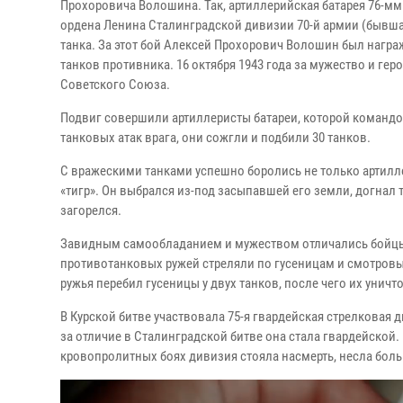
Прохоровича Волошина. Так, артиллерийская батарея 76-м
ордена Ленина Сталинградской дивизии 70-й армии (бывшая
танка. За этот бой Алексей Прохорович Волошин был награ
танков противника. 16 октября 1943 года за мужество и г
Советского Союза.
Подвиг совершили артиллеристы батареи, которой командо
танковых атак врага, они сожгли и подбили 30 танков.
С вражескими танками успешно боролись не только артиллер
«тигр». Он выбрался из-под засыпавшей его земли, догнал т
загорелся.
Завидным самообладанием и мужеством отличались бойцы-
противотанковых ружей стреляли по гусеницам и смотровы
ружья перебил гусеницы у двух танков, после чего их уничт
В Курской битве участвовала 75-я гвардейская стрелковая 
за отличие в Сталинградской битве она стала гвардейской.
кровопролитных боях дивизия стояла насмерть, несла бол