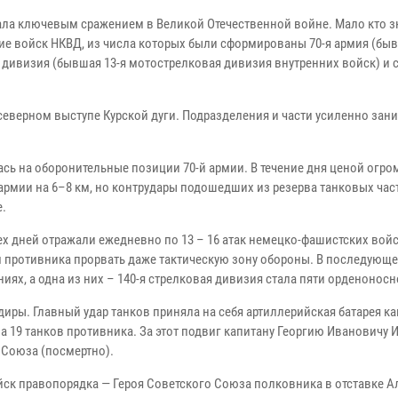
стала ключевым сражением в Великой Отечественной войне. Мало кто зн
ие войск НКВД, из числа которых были сформированы 70-я армия (бы
я дивизия (бывшая 13-я мотострелковая дивизия внутренних войск) и
 северном выступе Курской дуги. Подразделения и части усиленно зан
ась на оборонительные позиции 70-й армии. В течение дня ценой огр
 армии на 6–8 км, но контрудары подошедших из резерва танковых час
.
ех дней отражали ежедневно по 13 – 16 атак немецко-фашистских войс
 противника прорвать даже тактическую зону обороны. В последующ
иях, а одна из них – 140-я стрелковая дивизия стала пяти орденоносн
ры. Главный удар танков приняла на себя артиллерийская батарея к
ла 19 танков противника. За этот подвиг капитану Георгию Ивановичу 
 Союза (посмертно).
йск правопорядка — Героя Советского Союза полковника в отставке А