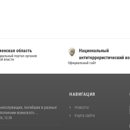
енская область
Национальный
иальный портал органов
антитеррористический к
ой власти
Официальный сайт
И
НАВИГАЦИЯ
ннослужащих, погибших в разные
Новости
полнении воинского...
Карта сайта
26, 12:38