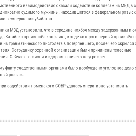
ственного взаимодействия оказали содействие коллегам из МВД в 
однократно судимого мужчины, находившегося в федеральном розыск
ию в совершении убийства.
ники МВД установили, что в середине ноября между задержанным и 
ода Катайска произошёл конфликт, в ходе которого первый произвёл 
в из травматического пистолета в потерпевшего, после чего скрылся 
твия. Сотруднику охранной организации были причинены телесные
ния. Сейчас его жизни и здоровью ничего не угрожает.
му факту следственными органами было возбуждено уголовное дело 
ьный розыск.
при содействии тюменского СОБР удалось оперативно установить