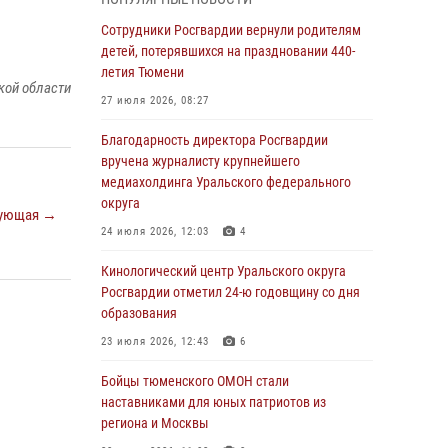
владения оружием
Сотрудники Росгвардии вернули родителям
05 августа 2026, 09:56
2
детей, потерявшихся на праздновании 440-
Военнослужащие Росгвардии сбили дрон-
летия Тюмени
кой области
разведчик ВСУ на южном направлении
27 июля 2026, 08:27
05 августа 2026, 05:35
Благодарность директора Росгвардии
Стальной характер продемонстрировали
вручена журналисту крупнейшего
росгвардейцы в ходе масштабных
медиахолдинга Уральского федерального
спортивных событий на Урале
округа
ующая →
05 августа 2026, 05:22
6
2
24 июля 2026, 12:03
4
В Тюмени сотрудник Росгвардии во
Кинологический центр Уральского округа
внеслужебное время задержал виновника
Росгвардии отметил 24-ю годовщину со дня
ДТП
образования
05 августа 2026, 05:15
1
23 июля 2026, 12:43
6
Со 101-м Днём рождения поздравили
Бойцы тюменского ОМОН стали
сотрудники Росгвардии труженицу тыла из
наставниками для юных патриотов из
Тюмени
региона и Москвы