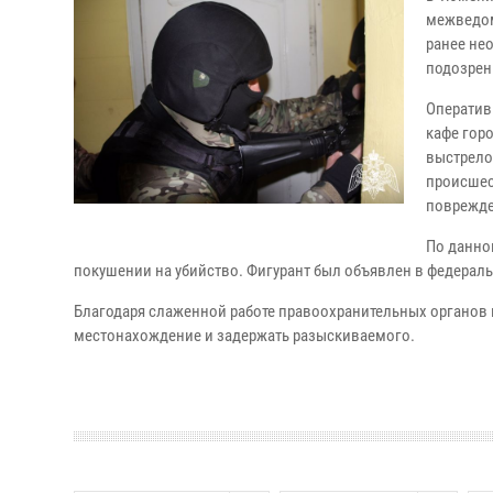
межведом
ранее не
подозрен
Оператив
кафе гор
выстрело
происшес
поврежде
По данно
покушении на убийство. Фигурант был объявлен в федерал
Благодаря слаженной работе правоохранительных органов 
местонахождение и задержать разыскиваемого.