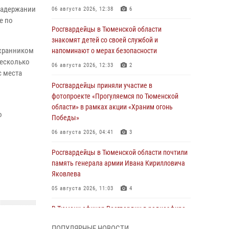
задержании
06 августа 2026, 12:38
6
е по
Росгвардейцы в Тюменской области
знакомят детей со своей службой и
охранником
напоминают о мерах безопасности
несколько
06 августа 2026, 12:33
2
с места
Росгвардейцы приняли участие в
фотопроекте «Прогуляемся по Тюменской
области» в рамках акции «Храним огонь
о
Победы»
06 августа 2026, 04:41
3
Росгвардейцы в Тюменской области почтили
память генерала армии Ивана Кирилловича
Яковлева
05 августа 2026, 11:03
4
В Тюмени офицер Росгвардии в радиоэфире
напомнил гражданам о мерах безопасного
ПОПУЛЯРНЫЕ НОВОСТИ