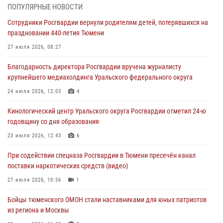
06 августа 2026, 04:41
3
ПОПУЛЯРНЫЕ НОВОСТИ
Сотрудники Росгвардии вернули родителям детей, потерявшихся на
Росгвардейцы в Тюменской области почтили память генерала
праздновании 440-летия Тюмени
армии Ивана Кирилловича Яковлева
27 июля 2026, 08:27
05 августа 2026, 11:03
4
Благодарность директора Росгвардии вручена журналисту
В Тюмени офицер Росгвардии в радиоэфире напомнил гражданам о
крупнейшего медиахолдинга Уральского федерального округа
мерах безопасного владения оружием
24 июля 2026, 12:03
4
05 августа 2026, 09:56
2
Кинологический центр Уральского округа Росгвардии отметил 24-ю
Военнослужащие Росгвардии сбили дрон-разведчик ВСУ на южном
годовщину со дня образования
направлении
23 июля 2026, 12:43
6
05 августа 2026, 05:35
При содействии спецназа Росгвардии в Тюмени пресечён канал
Стальной характер продемонстрировали росгвардейцы в ходе
поставки наркотических средств (видео)
масштабных спортивных событий на Урале
27 июля 2026, 10:56
1
05 августа 2026, 05:22
6
2
Бойцы тюменского ОМОН стали наставниками для юных патриотов
из региона и Москвы