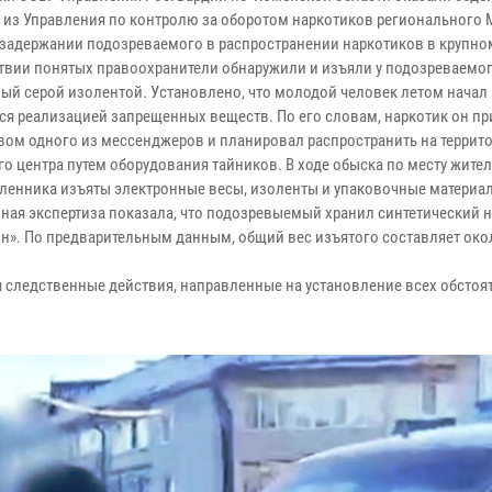
 из Управления по контролю за оборотом наркотиков регионального
 задержании подозреваемого в распространении наркотиков в крупно
ствии понятых правоохранители обнаружили и изъяли у подозреваемог
ый серой изолентой. Установлено, что молодой человек летом начал
ся реализацией запрещенных веществ. По его словам, наркотик он п
вом одного из мессенджеров и планировал распространить на террит
о центра путем оборудования тайников. В ходе обыска по месту жител
енника изъяты электронные весы, изоленты и упаковочные материа
ная экспертиза показала, что подозревыемый хранил синтетический 
н». По предварительным данным, общий вес изъятого составляет око
я следственные действия, направленные на установление всех обстоя