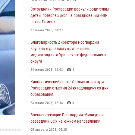
вопросам развития вневедомственной
охраны Росгвардии (видео)
Сотрудники Росгвардии вернули родителям
детей, потерявшихся на праздновании 440-
07 августа 2026, 11:48
3
1
летия Тюмени
Историю верности долгу, семье и традициям
27 июля 2026, 08:27
рассказал военнослужащий Росгвардии из
Тюмени
Благодарность директора Росгвардии
вручена журналисту крупнейшего
07 августа 2026, 10:57
5
медиахолдинга Уральского федерального
Память военнослужащих, погибших в разные
округа
годы при исполнении воинского долга,
24 июля 2026, 12:03
4
почтили в кинологическом центре
Уральского округа Росгвардии
Кинологический центр Уральского округа
Росгвардии отметил 24-ю годовщину со дня
06 августа 2026, 12:38
6
образования
Росгвардейцы в Тюменской области
23 июля 2026, 12:43
6
знакомят детей со своей службой и
напоминают о мерах безопасности
Военнослужащие Росгвардии сбили дрон-
разведчик ВСУ на южном направлении
06 августа 2026, 12:33
2
05 августа 2026, 05:35
Росгвардейцы приняли участие в