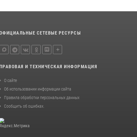
деятельности вневедомственной охраны
Росгвардии за первое полугодие 2026 года
15 июля 2026, 04:12
3
Сотрудники тюменского СОБР "Сова"
ОФИЦИАЛЬНЫЕ СЕТЕВЫЕ РЕСУРСЫ
отработали навыки десантирования на Урале
16 июля 2026, 10:42
4
ПРАВОВАЯ И ТЕХНИЧЕСКАЯ ИНФОРМАЦИЯ
О сайте
Об использовании информации сайта
Правила обработки персональных данных
Сообщить об ошибках
.