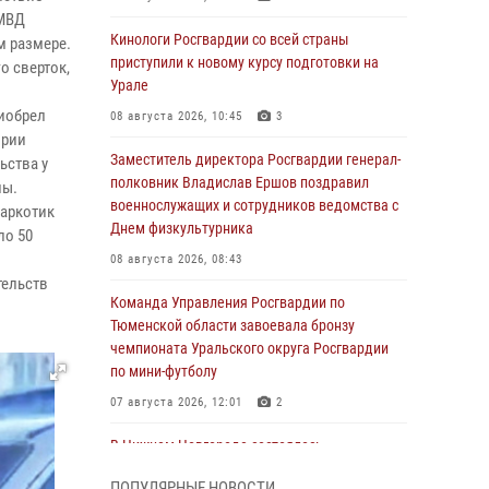
 МВД
Кинологи Росгвардии со всей страны
м размере.
приступили к новому курсу подготовки на
о сверток,
Урале
риобрел
08 августа 2026, 10:45
3
ории
Заместитель директора Росгвардии генерал-
ьства у
полковник Владислав Ершов поздравил
лы.
военнослужащих и сотрудников ведомства с
наркотик
Днем физкультурника
ло 50
08 августа 2026, 08:43
тельств
Команда Управления Росгвардии по
Тюменской области завоевала бронзу
чемпионата Уральского округа Росгвардии
по мини-футболу
07 августа 2026, 12:01
2
В Нижнем Новгороде состоялось
Всероссийское совещание-семинар по
ПОПУЛЯРНЫЕ НОВОСТИ