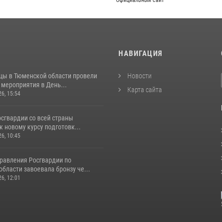
Официальный сайт
И
НАВИГАЦИЯ
цы в Тюменской области провели
Новости
мероприятия в День...
Карта сайта
26, 15:54
сгвардии со всей страны
к новому курсу подготовк...
26, 10:45
равления Росгвардии по
бласти завоевала бронзу че...
26, 12:01