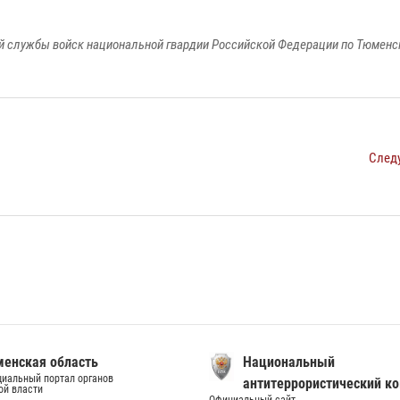
 службы войск национальной гвардии Российской Федерации по Тюменс
След
енская область
Национальный
иальный портал органов
антитеррористический к
ой власти