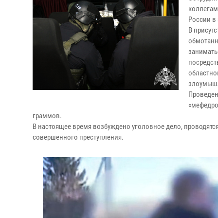
коллегам
России в
В присут
обмотанн
занимать
посредст
областног
злоумышл
Проведен
«мефедро
граммов.
В настоящее время возбуждено уголовное дело, проводятс
совершенного преступления.