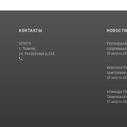
КОНТАКТЫ
НОВОСТ
625019
Росгвардей
г. Тюмень,
спортивные 
ул. Республики д.254
08 августа 20
Кинологи Ро
приступили 
08 августа 20
Команда Уп
Тюменской о
07 августа 20