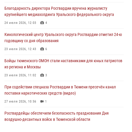
памяти офицера СОБР
Благодарность директора Росгвардии вручена журналисту
03 августа 2026, 07:35
5
крупнейшего медиахолдинга Уральского федерального округа
Росгвардия противодействует БПЛА ВСУ на южном направлении
24 июля 2026, 12:03
4
(видео)
Кинологический центр Уральского округа Росгвардии отметил 24-ю
03 августа 2026, 07:29
2
1
годовщину со дня образования
Росгвардейцы обеспечили безопасность празднования Дня
23 июля 2026, 12:43
6
воздушно-десантных войск в Тюменской области
Бойцы тюменского ОМОН стали наставниками для юных патриотов
03 августа 2026, 07:23
1
из региона и Москвы
23 июля 2026, 11:02
3
При содействии спецназа Росгвардии в Тюмени пресечён канал
поставки наркотических средств (видео)
27 июля 2026, 10:56
1
Росгвардейцы обеспечили безопасность празднования Дня
воздушно-десантных войск в Тюменской области
03 августа 2026, 07:23
1