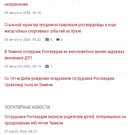
направлении
05 августа 2026, 05:35
Стальной характер продемонстрировали росгвардейцы в ходе
масштабных спортивных событий на Урале
05 августа 2026, 05:22
6
2
В Тюмени сотрудник Росгвардии во внеслужебное время задержал
виновника ДТП
05 августа 2026, 05:15
1
Со 101-м Днём рождения поздравили сотрудники Росгвардии
труженицу тыла из Тюмени
04 августа 2026, 11:07
Спецназ Росгвардии провел комплексную тренировку в полевых
ПОПУЛЯРНЫЕ НОВОСТИ
условиях в Тюменской области (видео)
Сотрудники Росгвардии вернули родителям детей, потерявшихся на
04 августа 2026, 06:28
4
1
праздновании 440-летия Тюмени
Тюменские правоохранители провели соревнования по стрельбе
27 июля 2026, 08:27