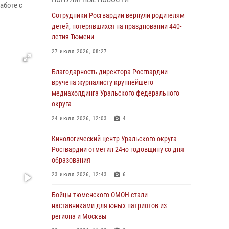
владения оружием
аботе с
Сотрудники Росгвардии вернули родителям
05 августа 2026, 09:56
2
детей, потерявшихся на праздновании 440-
Военнослужащие Росгвардии сбили дрон-
летия Тюмени
разведчик ВСУ на южном направлении
27 июля 2026, 08:27
05 августа 2026, 05:35
Благодарность директора Росгвардии
Стальной характер продемонстрировали
вручена журналисту крупнейшего
росгвардейцы в ходе масштабных
медиахолдинга Уральского федерального
спортивных событий на Урале
округа
05 августа 2026, 05:22
6
2
24 июля 2026, 12:03
4
В Тюмени сотрудник Росгвардии во
Кинологический центр Уральского округа
внеслужебное время задержал виновника
Росгвардии отметил 24-ю годовщину со дня
ДТП
образования
05 августа 2026, 05:15
1
23 июля 2026, 12:43
6
Со 101-м Днём рождения поздравили
Бойцы тюменского ОМОН стали
сотрудники Росгвардии труженицу тыла из
наставниками для юных патриотов из
Тюмени
региона и Москвы