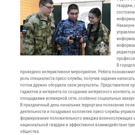
гвардии,
состояли
информац
Накануне
управлен
информац
информац
редактор
професси
В городс
проведено интерактивное мероприятие. Ребята познакомил
роль специалиста пресс-службы, получив задание написать 
потом дружно обсудили свои результаты. Представители п
гаджетов и интернета по созданию интересного контента
площадками всемирной сети, особенно социальных аккаун
В праздничный день начальник терроргана полковник поли
деятельности и поздравил коллектив пресс-службы управл
формирование положительного имиджа военнослужащих и 
национальной гвардии и эффективное взаимодействие пре
общества.