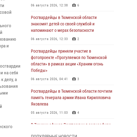
сти
06 августа 2026, 12:38
6
ссовой
Росгвардейцы в Тюменской области
знакомят детей со своей службой и
льного
напоминают о мерах безопасности
ой
ированию
06 августа 2026, 12:33
2
ора и
Росгвардейцы приняли участие в
фотопроекте «Прогуляемся по Тюменской
области» в рамках акции «Храним огонь
Росгвардии
Победы»
и на себя
к делу, а
06 августа 2026, 04:41
3
льзования
Росгвардейцы в Тюменской области почтили
ными
память генерала армии Ивана Кирилловича
Яковлева
й
05 августа 2026, 11:03
4
В Тюмени офицер Росгвардии в радиоэфире
нского
напомнил гражданам о мерах безопасного
ПОПУЛЯРНЫЕ НОВОСТИ