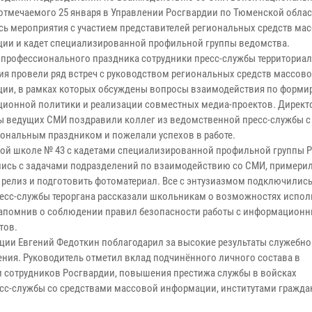
 отмечаемого 25 января в Управлении Росгвардии по Тюменской обла
сь мероприятия с участием представителей региональных средств ма
ии и кадет специализированной профильной группы ведомства.
 профессионального праздника сотрудники пресс-службы территориа
ия провели ряд встреч с руководством региональных средств массов
ии, в рамках которых обсуждены вопросы взаимодействия по форм
ионной политики и реализации совместных медиа-проектов. Директ
ы ведущих СМИ поздравили коллег из ведомственной пресс-службы с
ональным праздником и пожелали успехов в работе.
кой школе № 43 с кадетами специализированной профильной группы 
ись с задачами подразделений по взаимодействию со СМИ, примерил
релиз и подготовить фотоматериал. Все с энтузиазмом подключились 
ресс-службы тероргана рассказали школьникам о возможностях испо
, напомнив о соблюдении правил безопасности работы с информацион
тов.
ции Евгений Федоткин поблагодарил за высокие результаты служебно
ения. Руководитель отметил вклад подчинённого личного состава в
сотрудников Росгвардии, повышения престижа службы в войсках
сс-службы со средствами массовой информации, институтами гражда