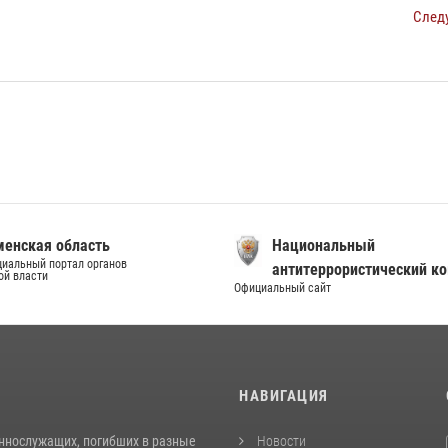
След
енская область
Национальный
иальный портал органов
антитеррористический к
ой власти
Официальный сайт
И
НАВИГАЦИЯ
ннослужащих, погибших в разные
Новости