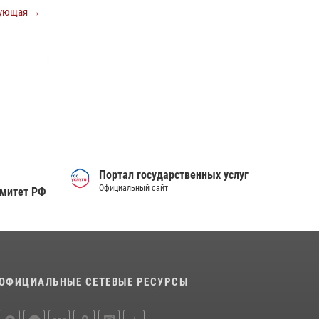
Сотрудники тюменского СОБР "Сова"
ующая →
отработали навыки десантирования на Урале
16 июля 2026, 10:42
4
Росгвардейцы в День семьи, любви и
верности оказали помощь жителям Тюмени,
оказавшимся в сложной жизненной ситуации
08 июля 2026, 09:38
5
Портал государственных услуг
Официальный сайт
омитет РФ
ОФИЦИАЛЬНЫЕ СЕТЕВЫЕ РЕСУРСЫ