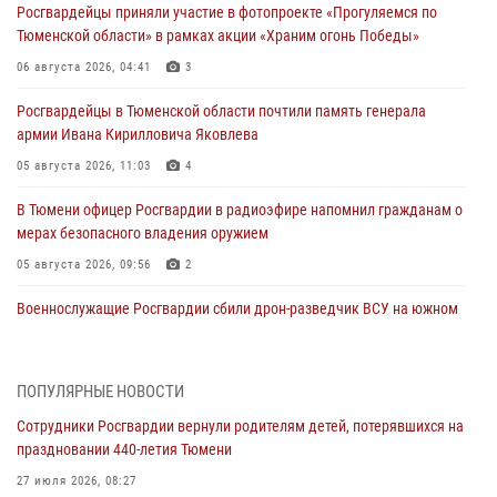
Росгвардейцы приняли участие в фотопроекте «Прогуляемся по
Тюменской области» в рамках акции «Храним огонь Победы»
06 августа 2026, 04:41
3
Росгвардейцы в Тюменской области почтили память генерала
армии Ивана Кирилловича Яковлева
05 августа 2026, 11:03
4
В Тюмени офицер Росгвардии в радиоэфире напомнил гражданам о
мерах безопасного владения оружием
05 августа 2026, 09:56
2
Военнослужащие Росгвардии сбили дрон-разведчик ВСУ на южном
направлении
05 августа 2026, 05:35
ПОПУЛЯРНЫЕ НОВОСТИ
Стальной характер продемонстрировали росгвардейцы в ходе
Сотрудники Росгвардии вернули родителям детей, потерявшихся на
масштабных спортивных событий на Урале
праздновании 440-летия Тюмени
05 августа 2026, 05:22
6
2
27 июля 2026, 08:27