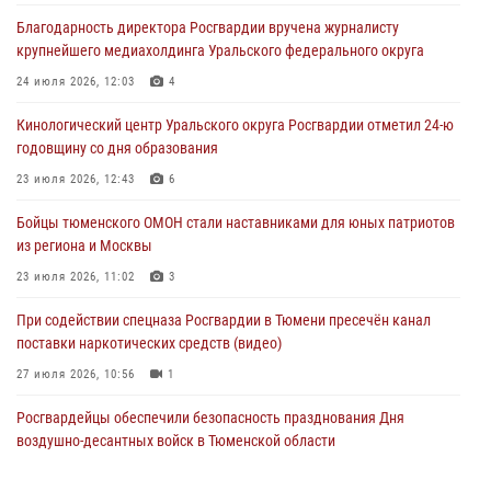
В Тюмени сотрудник Росгвардии во внеслужебное время задержал
Благодарность директора Росгвардии вручена журналисту
виновника ДТП
крупнейшего медиахолдинга Уральского федерального округа
05 августа 2026, 05:15
1
24 июля 2026, 12:03
4
Со 101-м Днём рождения поздравили сотрудники Росгвардии
Кинологический центр Уральского округа Росгвардии отметил 24-ю
труженицу тыла из Тюмени
годовщину со дня образования
04 августа 2026, 11:07
23 июля 2026, 12:43
6
Спецназ Росгвардии провел комплексную тренировку в полевых
Бойцы тюменского ОМОН стали наставниками для юных патриотов
условиях в Тюменской области (видео)
из региона и Москвы
04 августа 2026, 06:28
4
1
23 июля 2026, 11:02
3
При содействии спецназа Росгвардии в Тюмени пресечён канал
поставки наркотических средств (видео)
27 июля 2026, 10:56
1
Росгвардейцы обеспечили безопасность празднования Дня
воздушно-десантных войск в Тюменской области
03 августа 2026, 07:23
1