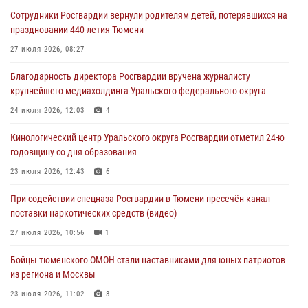
Сотрудники Росгвардии вернули родителям детей, потерявшихся на
Росгвардейцы в Тюменской области почтили память генерала
праздновании 440-летия Тюмени
армии Ивана Кирилловича Яковлева
27 июля 2026, 08:27
05 августа 2026, 11:03
4
Благодарность директора Росгвардии вручена журналисту
В Тюмени офицер Росгвардии в радиоэфире напомнил гражданам о
крупнейшего медиахолдинга Уральского федерального округа
мерах безопасного владения оружием
24 июля 2026, 12:03
4
05 августа 2026, 09:56
2
Кинологический центр Уральского округа Росгвардии отметил 24-ю
Военнослужащие Росгвардии сбили дрон-разведчик ВСУ на южном
годовщину со дня образования
направлении
23 июля 2026, 12:43
6
05 августа 2026, 05:35
При содействии спецназа Росгвардии в Тюмени пресечён канал
Стальной характер продемонстрировали росгвардейцы в ходе
поставки наркотических средств (видео)
масштабных спортивных событий на Урале
27 июля 2026, 10:56
1
05 августа 2026, 05:22
6
2
Бойцы тюменского ОМОН стали наставниками для юных патриотов
из региона и Москвы
23 июля 2026, 11:02
3