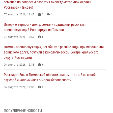
семинар по вопросам развития вневедомственной охраны
Росгвардии (видео)
07 августа 2026, 11:48
3
1
Историю верности долгу, семье и традициям рассказал
военнослужащий Росгвардии из Тюмени
07 августа 2026, 10:57
5
Память военнослужащих, погибших в разные годы при исполнении
воинского долга, почтили в кинологическом центре Уральского
округа Росгвардии
06 августа 2026, 12:38
6
Росгвардейцы в Тюменской области знакомят детей со своей
службой и напоминают о мерах безопасности
06 августа 2026, 12:33
2
Росгвардейцы приняли участие в фотопроекте «Прогуляемся по
Тюменской области» в рамках акции «Храним огонь Победы»
06 августа 2026, 04:41
3
ПОПУЛЯРНЫЕ НОВОСТИ