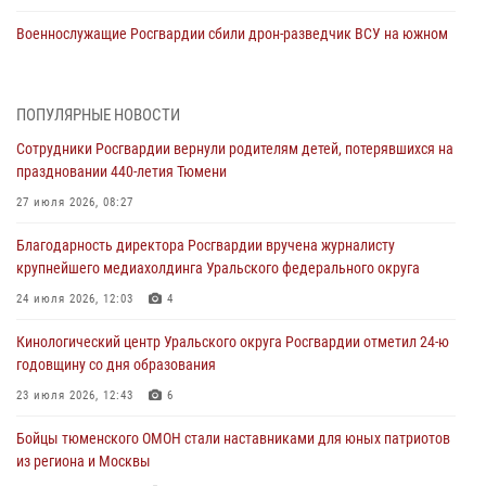
Военнослужащие Росгвардии сбили дрон-разведчик ВСУ на южном
направлении
05 августа 2026, 05:35
ПОПУЛЯРНЫЕ НОВОСТИ
Стальной характер продемонстрировали росгвардейцы в ходе
Сотрудники Росгвардии вернули родителям детей, потерявшихся на
масштабных спортивных событий на Урале
праздновании 440-летия Тюмени
05 августа 2026, 05:22
6
2
27 июля 2026, 08:27
В Тюмени сотрудник Росгвардии во внеслужебное время задержал
Благодарность директора Росгвардии вручена журналисту
виновника ДТП
крупнейшего медиахолдинга Уральского федерального округа
05 августа 2026, 05:15
1
24 июля 2026, 12:03
4
Со 101-м Днём рождения поздравили сотрудники Росгвардии
Кинологический центр Уральского округа Росгвардии отметил 24-ю
труженицу тыла из Тюмени
годовщину со дня образования
04 августа 2026, 11:07
23 июля 2026, 12:43
6
Спецназ Росгвардии провел комплексную тренировку в полевых
Бойцы тюменского ОМОН стали наставниками для юных патриотов
условиях в Тюменской области (видео)
из региона и Москвы
04 августа 2026, 06:28
4
1