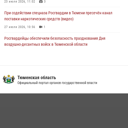
23 июля 2026, 11:02
3
При содействии спецназа Росгвардии в Тюмени пресечён канал
поставки наркотических средств (видео)
27 июля 2026, 10:56
1
Росгвардейцы обеспечили безопасность празднования Дня
воздушно-десантных войск в Тюменской области
03 августа 2026, 07:23
1
Военнослужащие Росгвардии сбили дрон-разведчик ВСУ на южном
направлении
Тюменская область
05 августа 2026, 05:35
Официальный портал органов государственной власти
Тюменский ОМОН «Вепрь» проводит для детей «Каникулы с
Росгвардией»
10 июля 2026, 11:46
7
В Тюменской области подведены итоги деятельности
вневедомственной охраны Росгвардии за первое полугодие 2026
года