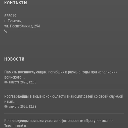
КОНТАКТЫ
15 июля 2026, 04:12
3
625019
Сотрудники тюменского СОБР "Сова" отработали навыки
г. Тюмень,
десантирования на Урале
ул. Республики д.254
16 июля 2026, 10:42
4
НОВОСТИ
Память военнослужащих, погибших в разные годы при исполнении
воинского...
06 августа 2026, 12:38
Росгвардейцы в Тюменской области знакомят детей со своей службой
и нап...
06 августа 2026, 12:33
Росгвардейцы приняли участие в фотопроекте «Прогуляемся по
Тюменской о...