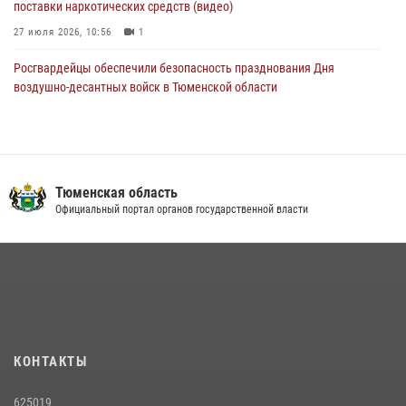
поставки наркотических средств (видео)
27 июля 2026, 10:56
1
Росгвардейцы обеспечили безопасность празднования Дня
воздушно-десантных войск в Тюменской области
03 августа 2026, 07:23
1
Тюменский ОМОН «Вепрь» проводит для детей «Каникулы с
Росгвардией»
Тюменская область
10 июля 2026, 11:46
7
Официальный портал органов государственной власти
В Тюменской области подведены итоги деятельности
вневедомственной охраны Росгвардии за первое полугодие 2026
года
15 июля 2026, 04:12
3
Сотрудники тюменского СОБР "Сова" отработали навыки
десантирования на Урале
КОНТАКТЫ
16 июля 2026, 10:42
4
625019