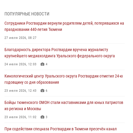
05 августа 2026, 05:35
ПОПУЛЯРНЫЕ НОВОСТИ
Стальной характер продемонстрировали росгвардейцы в ходе
Сотрудники Росгвардии вернули родителям детей, потерявшихся на
масштабных спортивных событий на Урале
праздновании 440-летия Тюмени
05 августа 2026, 05:22
6
2
27 июля 2026, 08:27
В Тюмени сотрудник Росгвардии во внеслужебное время задержал
Благодарность директора Росгвардии вручена журналисту
виновника ДТП
крупнейшего медиахолдинга Уральского федерального округа
05 августа 2026, 05:15
1
24 июля 2026, 12:03
4
Со 101-м Днём рождения поздравили сотрудники Росгвардии
Кинологический центр Уральского округа Росгвардии отметил 24-ю
труженицу тыла из Тюмени
годовщину со дня образования
04 августа 2026, 11:07
23 июля 2026, 12:43
6
Спецназ Росгвардии провел комплексную тренировку в полевых
Бойцы тюменского ОМОН стали наставниками для юных патриотов
условиях в Тюменской области (видео)
из региона и Москвы
04 августа 2026, 06:28
4
1
23 июля 2026, 11:02
3
При содействии спецназа Росгвардии в Тюмени пресечён канал