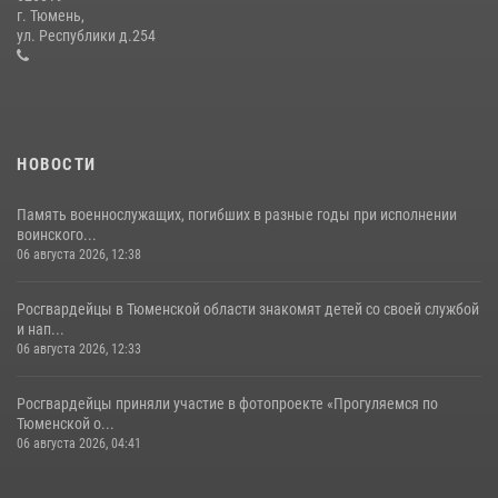
Росгвардейцы в День семьи, любви и верности оказали помощь
г. Тюмень,
жителям Тюмени, оказавшимся в сложной жизненной ситуации
ул. Республики д.254
08 июля 2026, 09:38
5
НОВОСТИ
Память военнослужащих, погибших в разные годы при исполнении
воинского...
06 августа 2026, 12:38
Росгвардейцы в Тюменской области знакомят детей со своей службой
и нап...
06 августа 2026, 12:33
Росгвардейцы приняли участие в фотопроекте «Прогуляемся по
Тюменской о...
06 августа 2026, 04:41