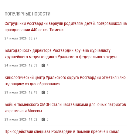
Тюменской области» в рамках акции «Храним огонь Победы»
06 августа 2026, 04:41
3
ПОПУЛЯРНЫЕ НОВОСТИ
Сотрудники Росгвардии вернули родителям детей, потерявшихся на
Росгвардейцы в Тюменской области почтили память генерала
праздновании 440-летия Тюмени
армии Ивана Кирилловича Яковлева
27 июля 2026, 08:27
05 августа 2026, 11:03
4
Благодарность директора Росгвардии вручена журналисту
В Тюмени офицер Росгвардии в радиоэфире напомнил гражданам о
крупнейшего медиахолдинга Уральского федерального округа
мерах безопасного владения оружием
24 июля 2026, 12:03
4
05 августа 2026, 09:56
2
Кинологический центр Уральского округа Росгвардии отметил 24-ю
Военнослужащие Росгвардии сбили дрон-разведчик ВСУ на южном
годовщину со дня образования
направлении
23 июля 2026, 12:43
6
05 августа 2026, 05:35
Бойцы тюменского ОМОН стали наставниками для юных патриотов
Стальной характер продемонстрировали росгвардейцы в ходе
из региона и Москвы
масштабных спортивных событий на Урале
23 июля 2026, 11:02
3
05 августа 2026, 05:22
6
2
При содействии спецназа Росгвардии в Тюмени пресечён канал