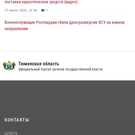
поставки наркотических средств (видео)
27 июля 2026, 10:56
1
Военнослужащие Росгвардии сбили дрон-разведчик ВСУ на южном
направлении
05 августа 2026, 05:35
Росгвардейцы обеспечили безопасность празднования Дня
воздушно-десантных войск в Тюменской области
Тюменская область
03 августа 2026, 07:23
1
Официальный портал органов государственной власти
Тюменский ОМОН «Вепрь» проводит для детей «Каникулы с
Росгвардией»
10 июля 2026, 11:46
7
В Тюменской области подведены итоги деятельности
вневедомственной охраны Росгвардии за первое полугодие 2026
года
КОНТАКТЫ
15 июля 2026, 04:12
3
625019