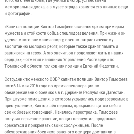
того, на стене школы, где учился Виктор, установлена
мемориальная доска, а в музее отряда хранятся его личные вещи
и фотографии.
«Капитан полиции Виктор Тимофеев является ярким примером
мужества и стойкости бойца спецподразделения. При жизни он
уделял много внимания спорту, военно-патриотическому
воспитанию молодых ребят, которые также хранят память и
равняются на героя. А это значит, он продолжает жить в наших
сердцах», - отметил начальник Управления Росгвардии по
Тюменской области полковник полиции Евгений Федоткин.
Сотрудник тюменского СОБР капитан полиции Виктор Тимофеев
погиб 14 мая 2016 года во время спецоперации по
обезвреживанию боевиков в г. Дербенте Республики Дагестан.
При штурме помещения, в котором укрывались подозреваемые в
преступлениях, Виктор шёл первым, прикрывая щитом себя и
своих боевых товарищей. Началась перестрелка. Тимофеев
получил серьезное ранение, но щит не опустил, продолжая
сражаться и прикрывать своих сослуживцев. После
обезвреживания боевиков раненого офицера доставили в