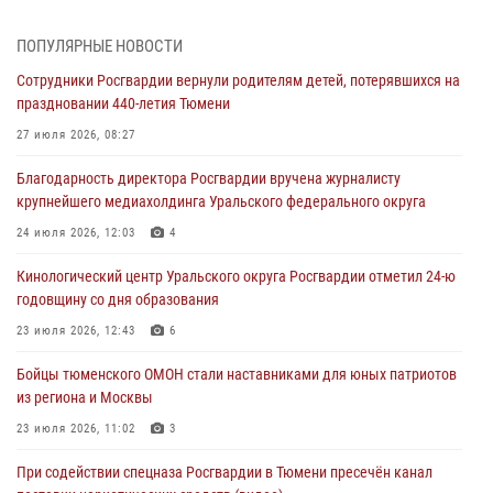
Тюменской области» в рамках акции «Храним огонь Победы»
06 августа 2026, 04:41
3
ПОПУЛЯРНЫЕ НОВОСТИ
Сотрудники Росгвардии вернули родителям детей, потерявшихся на
Росгвардейцы в Тюменской области почтили память генерала
праздновании 440-летия Тюмени
армии Ивана Кирилловича Яковлева
27 июля 2026, 08:27
05 августа 2026, 11:03
4
Благодарность директора Росгвардии вручена журналисту
В Тюмени офицер Росгвардии в радиоэфире напомнил гражданам о
крупнейшего медиахолдинга Уральского федерального округа
мерах безопасного владения оружием
24 июля 2026, 12:03
4
05 августа 2026, 09:56
2
Кинологический центр Уральского округа Росгвардии отметил 24-ю
Военнослужащие Росгвардии сбили дрон-разведчик ВСУ на южном
годовщину со дня образования
направлении
23 июля 2026, 12:43
6
05 августа 2026, 05:35
Бойцы тюменского ОМОН стали наставниками для юных патриотов
Стальной характер продемонстрировали росгвардейцы в ходе
из региона и Москвы
масштабных спортивных событий на Урале
23 июля 2026, 11:02
3
05 августа 2026, 05:22
6
2
При содействии спецназа Росгвардии в Тюмени пресечён канал