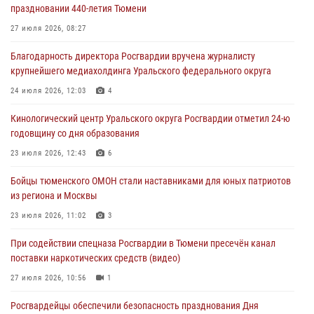
праздновании 440-летия Тюмени
армии Ивана Кирилловича Яковлева
27 июля 2026, 08:27
05 августа 2026, 11:03
4
Благодарность директора Росгвардии вручена журналисту
В Тюмени офицер Росгвардии в радиоэфире напомнил гражданам о
крупнейшего медиахолдинга Уральского федерального округа
мерах безопасного владения оружием
24 июля 2026, 12:03
4
05 августа 2026, 09:56
2
Кинологический центр Уральского округа Росгвардии отметил 24-ю
Военнослужащие Росгвардии сбили дрон-разведчик ВСУ на южном
годовщину со дня образования
направлении
23 июля 2026, 12:43
6
05 августа 2026, 05:35
Бойцы тюменского ОМОН стали наставниками для юных патриотов
Стальной характер продемонстрировали росгвардейцы в ходе
из региона и Москвы
масштабных спортивных событий на Урале
23 июля 2026, 11:02
3
05 августа 2026, 05:22
6
2
При содействии спецназа Росгвардии в Тюмени пресечён канал
поставки наркотических средств (видео)
27 июля 2026, 10:56
1
Росгвардейцы обеспечили безопасность празднования Дня