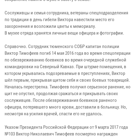
Сослуживцы и семья сотрудника, ветераны спецподразделения
по традиции в день гибели Виктора навестили место его
захоронения и возложили цветы к мемориалу.
В музее отряда хранятся личные вещи офицера и фотографии.
Справочно. Сотрудник тюменского СОБР капитан полиции
Виктор Тимофеев погиб 14 мая 2016 года во время спецоперации
по обезвреживанию боевиков во время очередной служебной
командировки на Северный Кавказ. При штурме помещения, в
котором укрывались подозреваемые в преступлениях, Виктор
шёл первым, прикрывая щитом себя и своих боевых товарищей.
Началась перестрелка. Тимофеев получил серьезное ранение, но
щит не опустил, продолжая сражаться и прикрывать своих
сослуживцев. После обезвреживания боевиков раненого
офицера, потерявшего много крови, доставили в больницу. Но,
несмотря на усилия врачей, спасти его не удалось.
Указом Президента Российской Федерации от 9 марта 2017 года
№103 Виктор Николаевич Тимофеев посмертно награжден