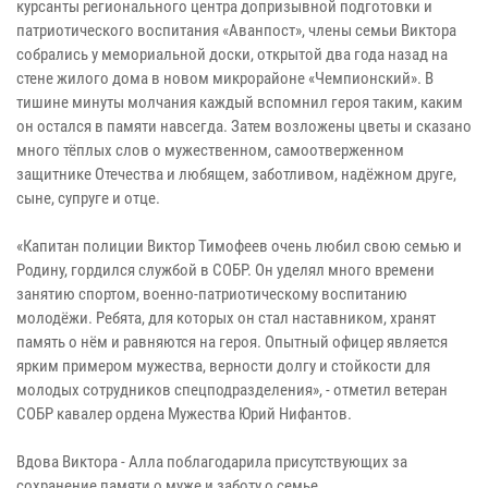
курсанты регионального центра допризывной подготовки и
патриотического воспитания «Аванпост», члены семьи Виктора
собрались у мемориальной доски, открытой два года назад на
стене жилого дома в новом микрорайоне «Чемпионский». В
тишине минуты молчания каждый вспомнил героя таким, каким
он остался в памяти навсегда. Затем возложены цветы и сказано
много тёплых слов о мужественном, самоотверженном
защитнике Отечества и любящем, заботливом, надёжном друге,
сыне, супруге и отце.
«Капитан полиции Виктор Тимофеев очень любил свою семью и
Родину, гордился службой в СОБР. Он уделял много времени
занятию спортом, военно-патриотическому воспитанию
молодёжи. Ребята, для которых он стал наставником, хранят
память о нём и равняются на героя. Опытный офицер является
ярким примером мужества, верности долгу и стойкости для
молодых сотрудников спецподразделения», - отметил ветеран
СОБР кавалер ордена Мужества Юрий Нифантов.
Вдова Виктора - Алла поблагодарила присутствующих за
сохранение памяти о муже и заботу о семье.