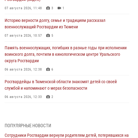
07 августа 2026, 11:48
3
1
Историю верности долгу, семье и традициям рассказал
военнослужащий Росгвардии из Тюмени
07 августа 2026, 10:57
5
Память военнослужащих, погибших в разные годы при исполнении
воинского долга, почтили в кинологическом центре Уральского
округа Росгвардии
06 августа 2026, 12:38
6
Росгвардейцы в Тюменской области знакомят детей со своей
службой и напоминают о мерах безопасности
06 августа 2026, 12:33
2
Росгвардейцы приняли участие в фотопроекте «Прогуляемся по
Тюменской области» в рамках акции «Храним огонь Победы»
06 августа 2026, 04:41
3
ПОПУЛЯРНЫЕ НОВОСТИ
Сотрудники Росгвардии вернули родителям детей, потерявшихся на
Росгвардейцы в Тюменской области почтили память генерала