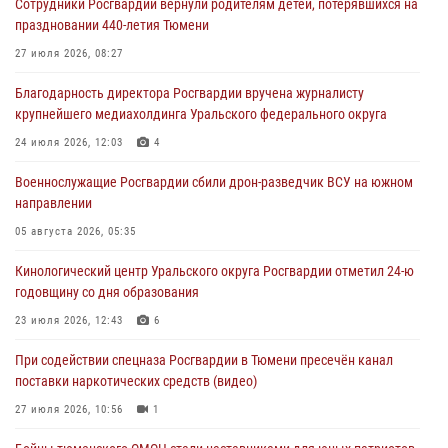
Сотрудники Росгвардии вернули родителям детей, потерявшихся на
Память военнослужащих, погибших в разные годы при исполнении
праздновании 440-летия Тюмени
воинского долга, почтили в кинологическом центре Уральского
округа Росгвардии
27 июля 2026, 08:27
06 августа 2026, 12:38
6
Благодарность директора Росгвардии вручена журналисту
крупнейшего медиахолдинга Уральского федерального округа
Росгвардейцы в Тюменской области знакомят детей со своей
службой и напоминают о мерах безопасности
24 июля 2026, 12:03
4
06 августа 2026, 12:33
2
Военнослужащие Росгвардии сбили дрон-разведчик ВСУ на южном
направлении
Росгвардейцы приняли участие в фотопроекте «Прогуляемся по
Тюменской области» в рамках акции «Храним огонь Победы»
05 августа 2026, 05:35
06 августа 2026, 04:41
3
Кинологический центр Уральского округа Росгвардии отметил 24-ю
годовщину со дня образования
Росгвардейцы в Тюменской области почтили память генерала
армии Ивана Кирилловича Яковлева
23 июля 2026, 12:43
6
05 августа 2026, 11:03
4
При содействии спецназа Росгвардии в Тюмени пресечён канал
поставки наркотических средств (видео)
27 июля 2026, 10:56
1