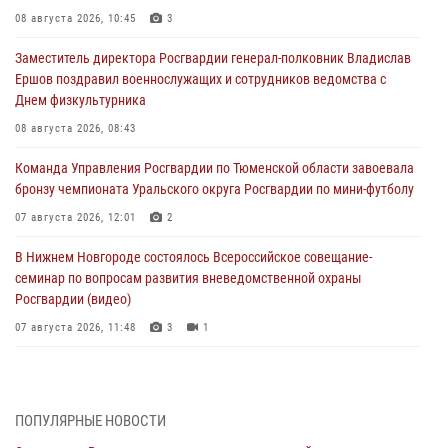
08 августа 2026, 10:45
3
Заместитель директора Росгвардии генерал-полковник Владислав
Ершов поздравил военнослужащих и сотрудников ведомства с
Днем физкультурника
08 августа 2026, 08:43
Команда Управления Росгвардии по Тюменской области завоевала
бронзу чемпионата Уральского округа Росгвардии по мини-футболу
07 августа 2026, 12:01
2
В Нижнем Новгороде состоялось Всероссийское совещание-
семинар по вопросам развития вневедомственной охраны
Росгвардии (видео)
07 августа 2026, 11:48
3
1
Историю верности долгу, семье и традициям рассказал
военнослужащий Росгвардии из Тюмени
07 августа 2026, 10:57
5
ПОПУЛЯРНЫЕ НОВОСТИ