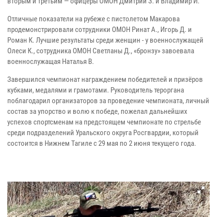
вторым и третьим — офицеры ОМОН Дмитрий З. и Владимир И.
Отличные показатели на рубеже с пистолетом Макарова
продемонстрировали сотрудники ОМОН Ринат А., Игорь Д. и
Роман К. Лучшие результаты среди женщин - у военнослужащей
Олеси К., сотрудника ОМОН Светланы Д., «бронзу» завоевала
военнослужащая Наталья В.
Завершился чемпионат награждением победителей и призёров
кубками, медалями и грамотами. Руководитель тероргана
поблагодарил организаторов за проведение чемпионата, личный
состав за упорство и волю к победе, пожелал дальнейших
успехов спортсменам на предстоящем чемпионате по стрельбе
среди подразделений Уральского округа Росгвардии, который
состоится в Нижнем Тагиле с 29 мая по 2 июня текущего года.